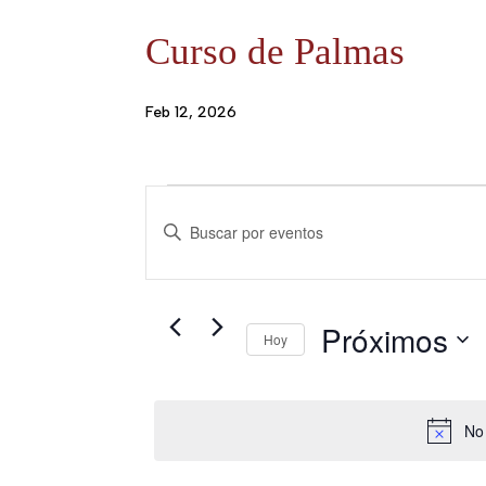
Curso de Palmas
Feb 12, 2026
N
Eventos
I
n
a
t
v
r
Próximos
Hoy
o
S
e
d
e
u
No 
g
l
c
e