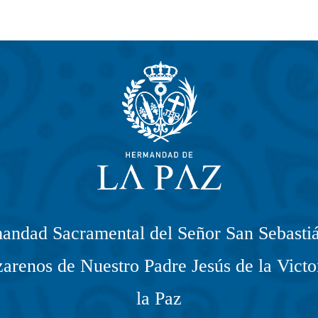
a
s
d
e
E
v
e
andad Sacramental del Señor San Sebastiá
n
arenos de Nuestro Padre Jesús de la Victo
t
la Paz
o