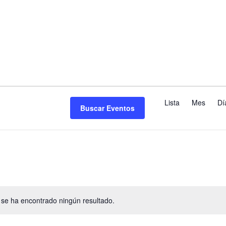
N
Lista
Mes
Dí
Buscar Eventos
a
v
e
g
se ha encontrado ningún resultado.
A
a
v