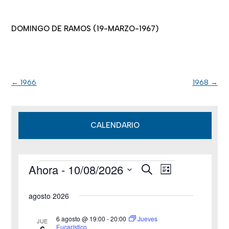
DOMINGO DE RAMOS (19-MARZO-1967)
←
1966
1968
→
CALENDARIO
Ahora
 - 
10/08/2026
B
Eventos
N
N
L
u
i
S
s
a
a
s
agosto 2026
c
e
t
v
a
v
a
l
r
6 agosto @ 19:00
-
20:00
Jueves
JUE
e
Eucarístico