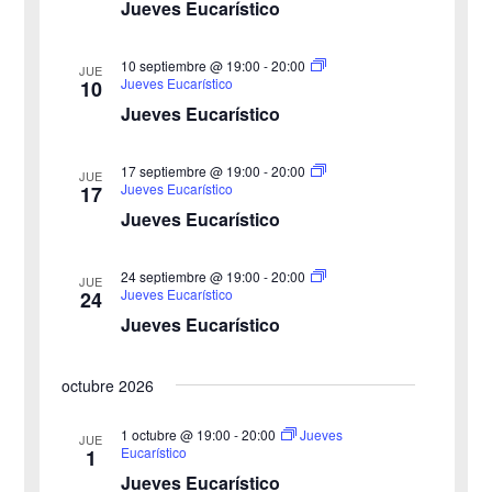
Jueves Eucarístico
s
a
s
q
10 septiembre @ 19:00
-
20:00
JUE
Jueves Eucarístico
10
d
u
Jueves Eucarístico
e
e
17 septiembre @ 19:00
-
20:00
E
JUE
Jueves Eucarístico
17
d
v
Jueves Eucarístico
a
e
24 septiembre @ 19:00
-
20:00
JUE
y
n
Jueves Eucarístico
24
Jueves Eucarístico
v
t
o
i
octubre 2026
s
1 octubre @ 19:00
-
20:00
Jueves
JUE
Eucarístico
1
t
Jueves Eucarístico