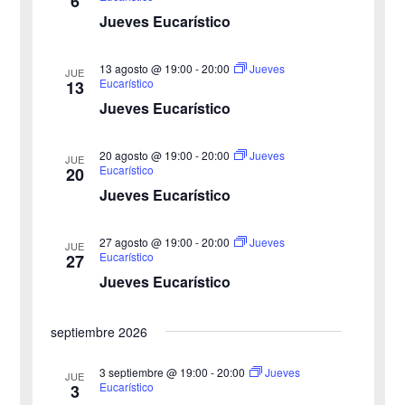
6
e
e
Jueves Eucarístico
g
c
g
c
a
13 agosto @ 19:00
-
20:00
Jueves
JUE
a
Eucarístico
13
i
c
Jueves Eucarístico
o
c
i
n
20 agosto @ 19:00
-
20:00
i
Jueves
ó
JUE
a
Eucarístico
20
n
Jueves Eucarístico
ó
l
a
d
n
27 agosto @ 19:00
-
20:00
Jueves
JUE
f
e
Eucarístico
27
d
e
Jueves Eucarístico
v
c
e
i
h
septiembre 2026
b
s
a
3 septiembre @ 19:00
-
20:00
Jueves
JUE
ú
.
t
Eucarístico
3