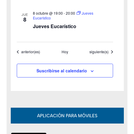
a
8 octubre @ 19:00
-
20:00
Jueves
JUE
s
Eucarístico
8
Jueves Eucarístico
d
e
Eventos
Eventos
anterior(es)
Hoy
siguiente(s)
E
v
Suscribirse al calendario
e
n
t
o
APLICACIÓN PARA MÓVILES
s