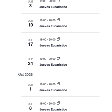
19:00
-
20:00
JUE
3
f
Jueves Eucarístico
ú
ó
e
s
n
19:00
-
20:00
JUE
q
c
10
Jueves Eucarístico
u
h
d
e
a
19:00
-
20:00
JUE
e
d
17
.
Jueves Eucarístico
a
v
y
19:00
-
20:00
JUE
24
v
i
Jueves Eucarístico
i
Oct 2026
s
s
t
19:00
-
20:00
JUE
t
1
Jueves Eucarístico
a
a
s
19:00
-
20:00
JUE
d
8
s
Jueves Eucarístico
e