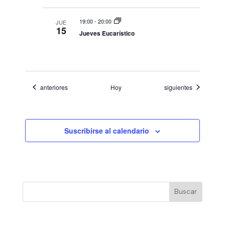
E
d
19:00
-
20:00
JUE
v
15
Jueves Eucarístico
e
e
n
E
t
v
o
Eventos
Eventos
anteriores
Hoy
siguientes
s
e
n
Suscribirse al calendario
t
o
Buscar