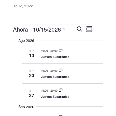
Feb 12, 2026
Ahora
 - 
10/15/2026
B
N
N
Eventos
R
u
a
e
S
s
Ago 2026
s
a
v
c
e
u
a
e
19:00
-
20:00
m
JUE
l
r
v
13
e
Jueves Eucarístico
g
e
n
e
a
c
19:00
-
20:00
JUE
c
20
c
g
Jueves Eucarístico
i
i
ó
a
19:00
-
20:00
JUE
o
n
27
Jueves Eucarístico
n
c
d
Sep 2026
a
e
i
r
b