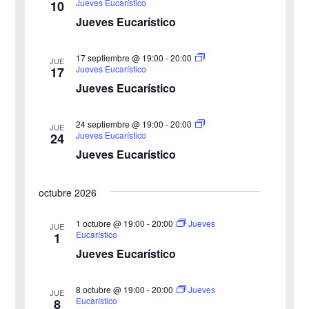
t
Jueves Eucarístico
10
Jueves Eucarístico
s
a
s
q
17 septiembre @ 19:00
-
20:00
JUE
Jueves Eucarístico
17
d
u
Jueves Eucarístico
e
e
24 septiembre @ 19:00
-
20:00
E
JUE
Jueves Eucarístico
24
d
v
Jueves Eucarístico
a
e
octubre 2026
y
n
v
1 octubre @ 19:00
-
20:00
Jueves
t
JUE
Eucarístico
1
o
i
Jueves Eucarístico
s
8 octubre @ 19:00
-
20:00
Jueves
JUE
Eucarístico
8