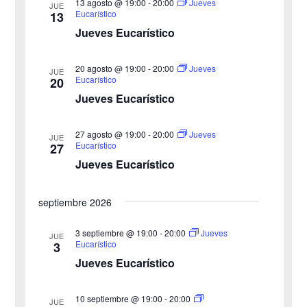
r
13 agosto @ 19:00
-
20:00
Jueves
JUE
e
Eucarístico
13
e
e
Jueves Eucarístico
g
c
g
c
a
20 agosto @ 19:00
-
20:00
Jueves
JUE
a
Eucarístico
20
i
c
Jueves Eucarístico
o
c
i
n
27 agosto @ 19:00
-
20:00
i
Jueves
ó
JUE
a
Eucarístico
27
n
Jueves Eucarístico
ó
l
a
d
n
septiembre 2026
f
e
d
e
3 septiembre @ 19:00
-
20:00
Jueves
v
JUE
Eucarístico
3
c
e
i
Jueves Eucarístico
h
b
s
a
10 septiembre @ 19:00
-
20:00
JUE
ú
.