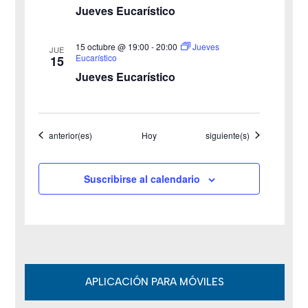
t
Jueves Eucarístico
a
15 octubre @ 19:00
-
20:00
Jueves
JUE
s
Eucarístico
15
Jueves Eucarístico
d
e
Eventos
Eventos
anterior(es)
Hoy
siguiente(s)
E
v
Suscribirse al calendario
e
n
t
o
APLICACIÓN PARA MÓVILES