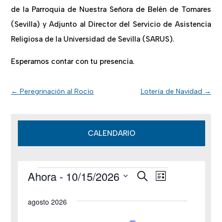
de la Parroquia de Nuestra Señora de Belén de Tomares
(Sevilla) y Adjunto al Director del Servicio de Asistencia
Religiosa de la Universidad de Sevilla (SARUS).
Esperamos contar con tu presencia.
←
Peregrinación al Rocío
Lotería de Navidad
→
CALENDARIO
Ahora
 - 
10/15/2026
B
Eventos
N
N
L
u
i
S
s
a
a
s
agosto 2026
c
e
t
v
a
v
a
l