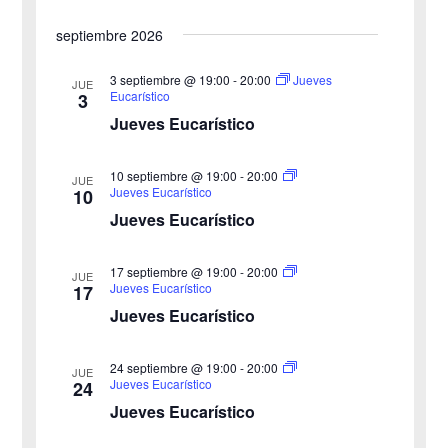
a
d
n
septiembre 2026
f
e
d
e
3 septiembre @ 19:00
-
20:00
Jueves
v
JUE
Eucarístico
3
c
e
i
Jueves Eucarístico
h
b
s
a
10 septiembre @ 19:00
-
20:00
JUE
ú
.
t
Jueves Eucarístico
10
Jueves Eucarístico
s
a
s
q
17 septiembre @ 19:00
-
20:00
JUE
Jueves Eucarístico
17
d
u
Jueves Eucarístico
e
e
24 septiembre @ 19:00
-
20:00
E
JUE
Jueves Eucarístico
24
d
v
Jueves Eucarístico
a
e