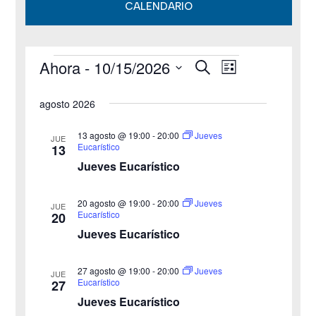
CALENDARIO
Ahora
 - 
10/15/2026
B
Eventos
N
N
L
u
i
S
s
a
a
s
agosto 2026
c
e
t
v
a
v
a
l
r
13 agosto @ 19:00
-
20:00
Jueves
JUE
e
Eucarístico
13
e
e
Jueves Eucarístico
g
c
g
c
a
20 agosto @ 19:00
-
20:00
Jueves
JUE
a
Eucarístico
20
i
c
Jueves Eucarístico
o
c
i
n
27 agosto @ 19:00
-
20:00
i
Jueves
ó
JUE
a
Eucarístico
27
n
Jueves Eucarístico
ó
l