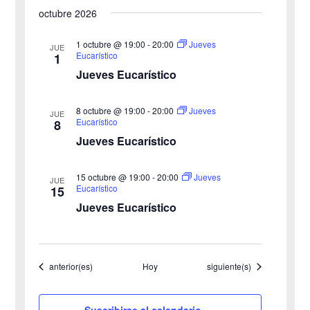
octubre 2026
y
n
v
1 octubre @ 19:00
-
20:00
Jueves
t
JUE
Eucarístico
1
o
i
Jueves Eucarístico
s
8 octubre @ 19:00
-
20:00
Jueves
JUE
Eucarístico
8
t
Jueves Eucarístico
a
15 octubre @ 19:00
-
20:00
Jueves
JUE
s
Eucarístico
15
Jueves Eucarístico
d
e
Eventos
Eventos
anterior(es)
Hoy
siguiente(s)
E
v