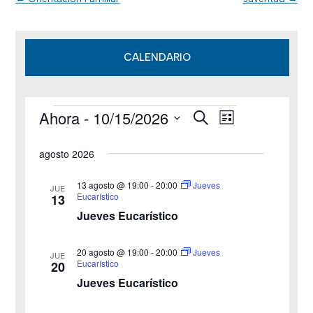
CALENDARIO
Ahora
 - 
10/15/2026
B
Eventos
N
N
L
u
i
S
s
a
a
s
agosto 2026
c
e
t
v
a
v
a
l
r
13 agosto @ 19:00
-
20:00
Jueves
JUE
e
Eucarístico
13
e
e
Jueves Eucarístico
g
c
g
c
a
20 agosto @ 19:00
-
20:00
Jueves
JUE
a
Eucarístico
20
i
c
Jueves Eucarístico
o
c
i
n