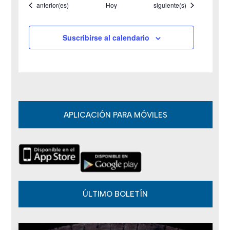
Eventos
Eventos
anterior(es)
Hoy
siguiente(s)
E
v
Suscribirse al calendario
e
n
t
o
APLICACIÓN PARA MÓVILES
s
ÚLTIMO BOLETÍN