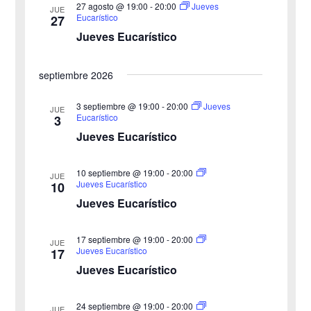
27 agosto @ 19:00
-
20:00
i
Jueves
ó
JUE
a
Eucarístico
27
n
Jueves Eucarístico
ó
l
a
d
n
septiembre 2026
f
e
d
e
3 septiembre @ 19:00
-
20:00
Jueves
v
JUE
Eucarístico
3
c
e
i
Jueves Eucarístico
h
b
s
a
10 septiembre @ 19:00
-
20:00
JUE
ú
.
t
Jueves Eucarístico
10
Jueves Eucarístico
s
a
s
q
17 septiembre @ 19:00
-
20:00
JUE
Jueves Eucarístico
17
d
u
Jueves Eucarístico
e
e
24 septiembre @ 19:00
-
20:00
E
JUE