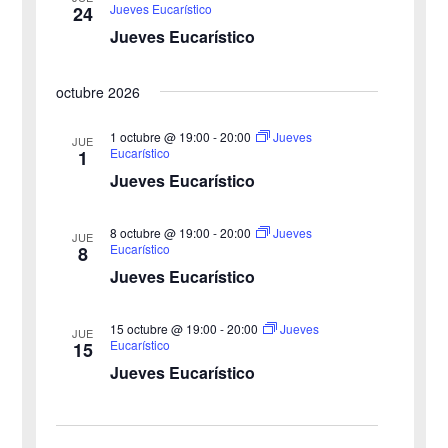
Jueves Eucarístico
24
d
v
Jueves Eucarístico
a
e
octubre 2026
y
n
v
1 octubre @ 19:00
-
20:00
Jueves
t
JUE
Eucarístico
1
o
i
Jueves Eucarístico
s
8 octubre @ 19:00
-
20:00
Jueves
JUE
Eucarístico
8
t
Jueves Eucarístico
a
15 octubre @ 19:00
-
20:00
Jueves
JUE
s
Eucarístico
15
Jueves Eucarístico
d
e