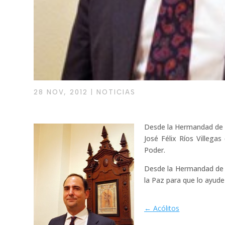
28 NOV, 2012
|
NOTICIAS
Desde la Hermandad de 
José Félix Ríos Villega
Poder.
Desde la Hermandad de l
la Paz para que lo ayud
←
Acólitos