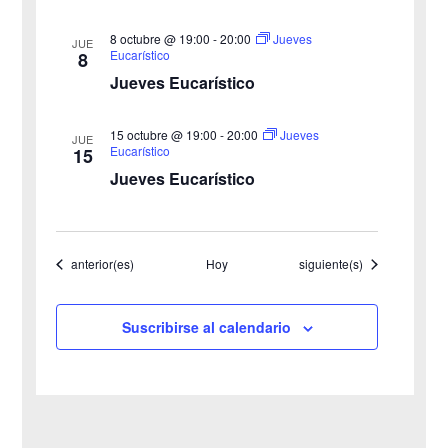
s
8 octubre @ 19:00
-
20:00
Jueves
JUE
Eucarístico
8
t
Jueves Eucarístico
a
15 octubre @ 19:00
-
20:00
Jueves
JUE
s
Eucarístico
15
Jueves Eucarístico
d
e
Eventos
Eventos
anterior(es)
Hoy
siguiente(s)
E
v
Suscribirse al calendario
e
n
t