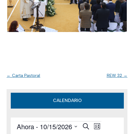
←
Carta Pastoral
REW 32
→
CALENDARIO
Ahora
 - 
10/15/2026
B
Eventos
N
N
L
u