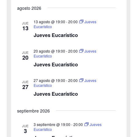
i
S
s
a
a
s
agosto 2026
c
e
t
v
a
v
a
l
r
13 agosto @ 19:00
-
20:00
Jueves
JUE
e
Eucarístico
13
e
e
Jueves Eucarístico
g
c
g
c
a
20 agosto @ 19:00
-
20:00
Jueves
JUE
a
Eucarístico
20
i
c
Jueves Eucarístico
o
c
i
n
27 agosto @ 19:00
-
20:00
i
Jueves
ó
JUE
a
Eucarístico
27
n
Jueves Eucarístico
ó
l
a
d
n
septiembre 2026
f
e
d
e
3 septiembre @ 19:00
-
20:00
Jueves
v
JUE
Eucarístico
3
c
e
i