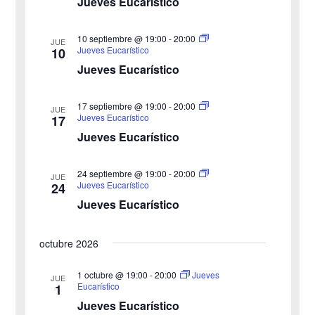
Jueves Eucarístico
h
b
s
a
10 septiembre @ 19:00
-
20:00
JUE
ú
.
t
Jueves Eucarístico
10
Jueves Eucarístico
s
a
s
q
17 septiembre @ 19:00
-
20:00
JUE
Jueves Eucarístico
17
d
u
Jueves Eucarístico
e
e
24 septiembre @ 19:00
-
20:00
E
JUE
Jueves Eucarístico
24
d
v
Jueves Eucarístico
a
e
octubre 2026
y
n
v
1 octubre @ 19:00
-
20:00
Jueves
t
JUE
Eucarístico
1
o
i
Jueves Eucarístico