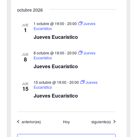
e
octubre 2026
y
n
v
1 octubre @ 19:00
-
20:00
Jueves
t
JUE
Eucarístico
1
o
i
Jueves Eucarístico
s
8 octubre @ 19:00
-
20:00
Jueves
JUE
Eucarístico
8
t
Jueves Eucarístico
a
15 octubre @ 19:00
-
20:00
Jueves
JUE
s
Eucarístico
15
Jueves Eucarístico
d
e
Eventos
Eventos
anterior(es)
Hoy
siguiente(s)
E
v