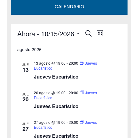
CALENDARIO
Ahora
 - 
10/15/2026
B
Eventos
N
N
L
u
i
S
s
a
a
s
agosto 2026
c
e
t
v
a
v
a
l
r
13 agosto @ 19:00
-
20:00
Jueves
JUE
e
Eucarístico
13
e
e
Jueves Eucarístico
g
c
g
c
a
20 agosto @ 19:00
-
20:00
Jueves
JUE
a
Eucarístico
20
i
c
Jueves Eucarístico
o
c
i
n
27 agosto @ 19:00
-
20:00
i
Jueves
ó
JUE
a
Eucarístico
27
n
Jueves Eucarístico
ó
l