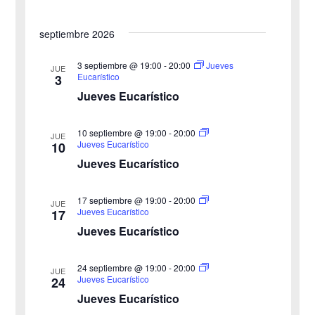
a
d
n
septiembre 2026
f
e
d
e
3 septiembre @ 19:00
-
20:00
Jueves
v
JUE
Eucarístico
3
c
e
i
Jueves Eucarístico
h
b
s
a
10 septiembre @ 19:00
-
20:00
JUE
ú
.
t
Jueves Eucarístico
10
Jueves Eucarístico
s
a
s
q
17 septiembre @ 19:00
-
20:00
JUE
Jueves Eucarístico
17
d
u
Jueves Eucarístico
e
e
24 septiembre @ 19:00
-
20:00
E
JUE
Jueves Eucarístico
24
d
v
Jueves Eucarístico
a