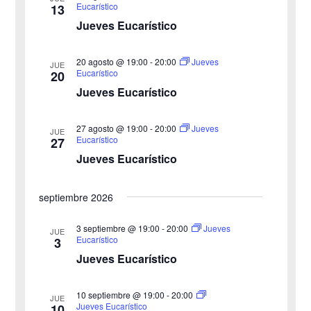
e
Eucarístico
13
e
e
Jueves Eucarístico
g
c
g
c
a
20 agosto @ 19:00
-
20:00
Jueves
JUE
a
Eucarístico
20
i
c
Jueves Eucarístico
o
c
i
n
27 agosto @ 19:00
-
20:00
i
Jueves
ó
JUE
a
Eucarístico
27
n
Jueves Eucarístico
ó
l
a
d
n
septiembre 2026
f
e
d
e
3 septiembre @ 19:00
-
20:00
Jueves
v
JUE
Eucarístico
3
c
e
i
Jueves Eucarístico
h
b
s
a
10 septiembre @ 19:00
-
20:00
JUE
ú
.
t
Jueves Eucarístico
10