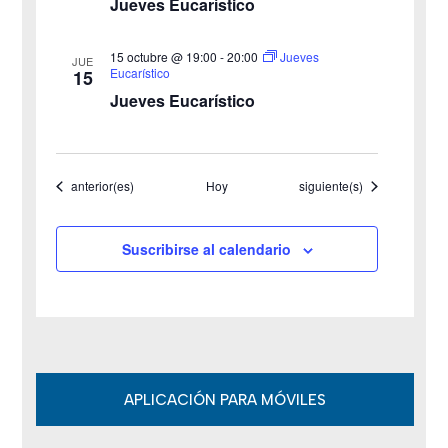
Jueves Eucarístico
a
15 octubre @ 19:00
-
20:00
Jueves
JUE
s
Eucarístico
15
Jueves Eucarístico
d
e
Eventos
Eventos
anterior(es)
Hoy
siguiente(s)
E
v
Suscribirse al calendario
e
n
t
o
APLICACIÓN PARA MÓVILES
s