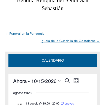
Bendita Reliquia del Señor San
Sebastián
←
Funeral en la Parroquia
Igualá de la Cuadrilla de Costaleros
→
CALENDARIO
Ahora
 - 
10/15/2026
B
Eventos
N
N
L
u
i
S
s
a
a
s
agosto 2026
c
e
t
v
a
v
a
l
r
13 agosto @ 19:00
-
20:00
Jueves
JUE