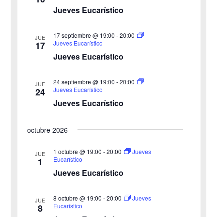
Jueves Eucarístico
s
a
s
q
17 septiembre @ 19:00
-
20:00
JUE
Jueves Eucarístico
17
d
u
Jueves Eucarístico
e
e
24 septiembre @ 19:00
-
20:00
E
JUE
Jueves Eucarístico
24
d
v
Jueves Eucarístico
a
e
octubre 2026
y
n
v
1 octubre @ 19:00
-
20:00
Jueves
t
JUE
Eucarístico
1
o
i
Jueves Eucarístico
s
8 octubre @ 19:00
-
20:00
Jueves
JUE
Eucarístico
8
t