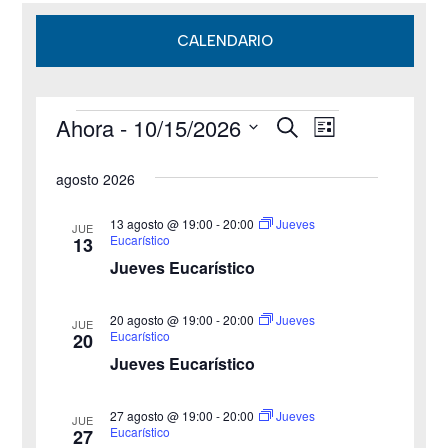
CALENDARIO
Ahora
 - 
10/15/2026
B
Eventos
N
N
L
u
i
S
s
a
a
s
agosto 2026
c
e
t
v
a
v
a
l
r
13 agosto @ 19:00
-
20:00
Jueves
JUE
e
Eucarístico
13
e
e
Jueves Eucarístico
g
c
g
c
a
20 agosto @ 19:00
-
20:00
Jueves
JUE
a
Eucarístico
20
i
c
Jueves Eucarístico
o
c
i
n
27 agosto @ 19:00
-
20:00
i
Jueves
ó
JUE
a
Eucarístico
27