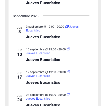
n
Jueves Eucarístico
ó
l
a
d
n
septiembre 2026
f
e
d
e
3 septiembre @ 19:00
-
20:00
Jueves
v
JUE
Eucarístico
3
c
e
i
Jueves Eucarístico
h
b
s
a
10 septiembre @ 19:00
-
20:00
JUE
ú
.
t
Jueves Eucarístico
10
Jueves Eucarístico
s
a
s
q
17 septiembre @ 19:00
-
20:00
JUE
Jueves Eucarístico
17
d
u
Jueves Eucarístico
e
e
24 septiembre @ 19:00
-
20:00
E
JUE
Jueves Eucarístico
24
d
v
Jueves Eucarístico