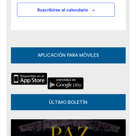
v
Suscribirse al calendario
e
n
t
o
APLICACIÓN PARA MÓVILES
s
ÚLTIMO BOLETÍN