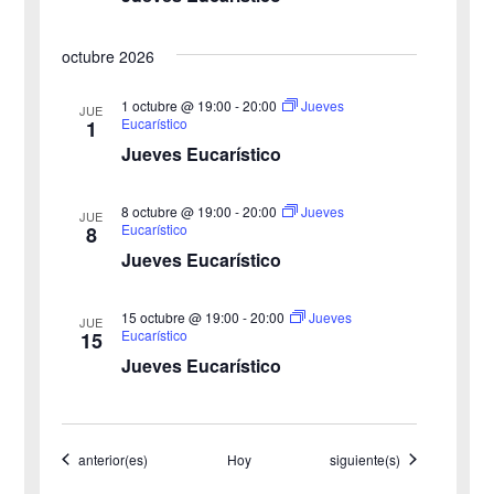
a
e
octubre 2026
y
n
v
1 octubre @ 19:00
-
20:00
Jueves
t
JUE
Eucarístico
1
o
i
Jueves Eucarístico
s
8 octubre @ 19:00
-
20:00
Jueves
JUE
Eucarístico
8
t
Jueves Eucarístico
a
15 octubre @ 19:00
-
20:00
Jueves
JUE
s
Eucarístico
15
Jueves Eucarístico
d
e
Eventos
Eventos
anterior(es)
Hoy
siguiente(s)
E