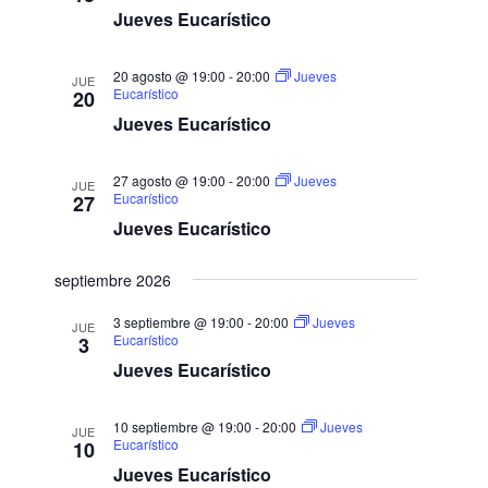
a
r
c
c
Jueves Eucarístico
c
i
c
i
ó
i
n
ó
20 agosto @ 19:00
-
20:00
Jueves
JUE
o
d
Eucarístico
20
n
e
n
d
Jueves Eucarístico
v
a
e
i
l
b
s
27 agosto @ 19:00
-
20:00
Jueves
a
JUE
ú
t
Eucarístico
27
f
a
s
Jueves Eucarístico
e
s
q
c
d
u
septiembre 2026
e
h
e
E
a
d
3 septiembre @ 19:00
-
20:00
Jueves
JUE
v
.
Eucarístico
3
a
e
Jueves Eucarístico
y
n
t
v
o
i
10 septiembre @ 19:00
-
20:00
Jueves
JUE
Eucarístico
10
s
t
Jueves Eucarístico