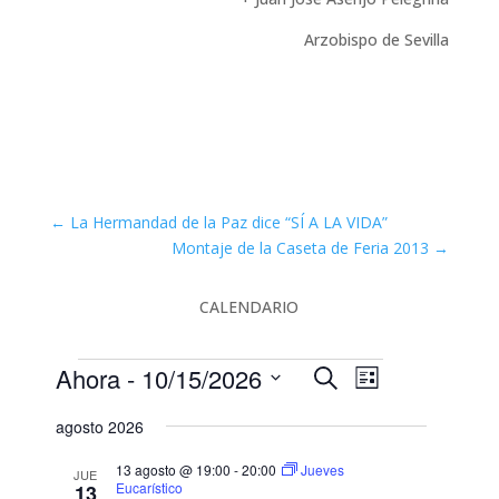
Arzobispo de Sevilla
←
La Hermandad de la Paz dice “SÍ A LA VIDA”
Montaje de la Caseta de Feria 2013
→
CALENDARIO
Eventos
N
N
Ahora
 - 
10/15/2026
B
L
a
a
u
S
i
v
v
s
agosto 2026
e
e
s
e
c
g
l
t
g
13 agosto @ 19:00
-
20:00
Jueves
a
JUE
a
e
a
Eucarístico
13