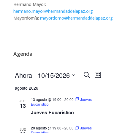
Hermano Mayor:
hermano.mayor@hermandaddelapaz.org
Mayordomía:
mayordomo@hermandaddelapaz.org
Agenda
Eventos
N
N
Ahora
 - 
10/15/2026
B
L
a
a
u
S
i
v
v
s
agosto 2026
e
e
s
e
c
g
l
t
g
13 agosto @ 19:00
-
20:00
Jueves
a
JUE
a
e
a
Eucarístico
13
a
r
c
c
Jueves Eucarístico
c
i
c
i
ó
i
n
ó
20 agosto @ 19:00
-
20:00
Jueves
JUE
o
d
Eucarístico