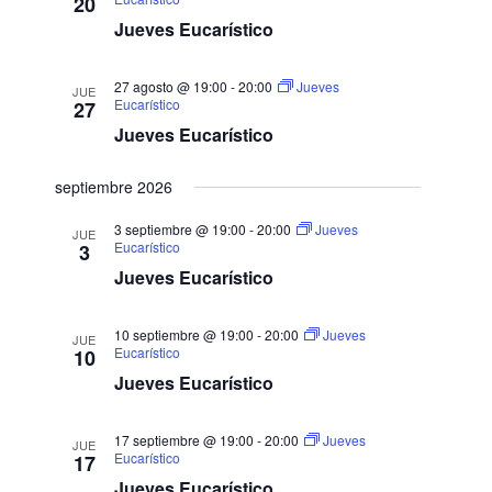
20
n
e
n
d
Jueves Eucarístico
v
a
e
i
l
b
s
27 agosto @ 19:00
-
20:00
Jueves
a
JUE
ú
t
Eucarístico
27
f
a
s
Jueves Eucarístico
e
s
q
c
d
u
septiembre 2026
e
h
e
E
a
d
3 septiembre @ 19:00
-
20:00
Jueves
JUE
v
.
Eucarístico
3
a
e
Jueves Eucarístico
y
n
t
v
o
i
10 septiembre @ 19:00
-
20:00
Jueves
JUE
Eucarístico
10
s
t
Jueves Eucarístico
a
s
17 septiembre @ 19:00
-
20:00
Jueves
JUE
d
Eucarístico
17
e
Jueves Eucarístico