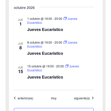
e
octubre 2026
y
n
v
1 octubre @ 19:00
-
20:00
Jueves
t
JUE
Eucarístico
1
o
i
Jueves Eucarístico
s
8 octubre @ 19:00
-
20:00
Jueves
JUE
Eucarístico
8
t
Jueves Eucarístico
a
15 octubre @ 19:00
-
20:00
Jueves
JUE
s
Eucarístico
15
Jueves Eucarístico
d
e
Eventos
Eventos
anterior(es)
Hoy
siguiente(s)
E
v