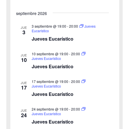
a
d
n
septiembre 2026
f
e
d
e
3 septiembre @ 19:00
-
20:00
Jueves
v
JUE
Eucarístico
3
c
e
i
Jueves Eucarístico
h
b
s
a
10 septiembre @ 19:00
-
20:00
JUE
ú
.
t
Jueves Eucarístico
10
Jueves Eucarístico
s
a
s
q
17 septiembre @ 19:00
-
20:00
JUE
Jueves Eucarístico
17
d
u
Jueves Eucarístico
e
e
24 septiembre @ 19:00
-
20:00
E
JUE
Jueves Eucarístico
24
d
v
Jueves Eucarístico
a