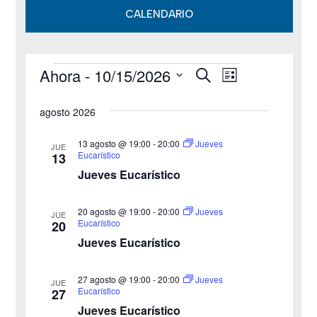
CALENDARIO
Ahora
 - 
10/15/2026
B
Eventos
N
N
L
u
i
S
s
a
a
s
agosto 2026
c
e
t
v
a
v
a
l
r
13 agosto @ 19:00
-
20:00
Jueves
JUE
e
Eucarístico
13
e
e
Jueves Eucarístico
g
c
g
c
a
20 agosto @ 19:00
-
20:00
Jueves
JUE
a
Eucarístico
20
i
c
Jueves Eucarístico
o
c
i
n
27 agosto @ 19:00
-
20:00
i
Jueves
ó
JUE
a
Eucarístico
27
n
Jueves Eucarístico
ó
l