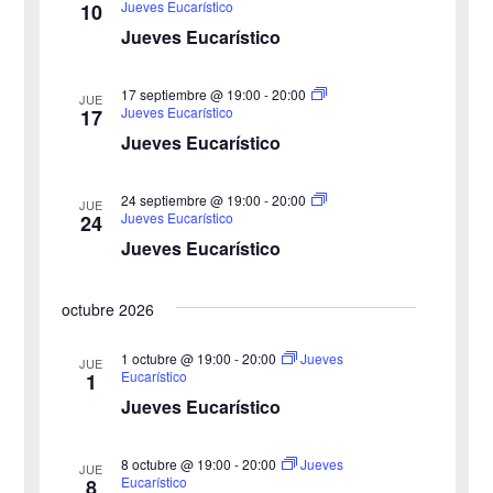
Jueves Eucarístico
10
d
u
Jueves Eucarístico
e
e
17 septiembre @ 19:00
-
20:00
E
JUE
Jueves Eucarístico
17
d
v
Jueves Eucarístico
a
e
24 septiembre @ 19:00
-
20:00
JUE
y
n
Jueves Eucarístico
24
Jueves Eucarístico
v
t
o
i
octubre 2026
s
1 octubre @ 19:00
-
20:00
Jueves
JUE
Eucarístico
1
t
Jueves Eucarístico
a
8 octubre @ 19:00
-
20:00
Jueves
JUE
s
Eucarístico
8