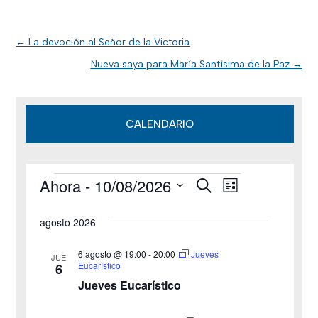
←
La devoción al Señor de la Victoria
Nueva saya para María Santísima de la Paz
→
CALENDARIO
Ahora
 - 
10/08/2026
B
Eventos
N
N
L
u
i
S
s
a
a
s
agosto 2026
c
e
t
v
a
v
a
l
r
6 agosto @ 19:00
-
20:00
Jueves
JUE
e
Eucarístico
6
e
e
Jueves Eucarístico
g
c
g
c
a