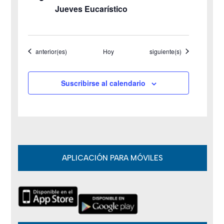
Jueves Eucarístico
d
e
Eventos
Eventos
anterior(es)
Hoy
siguiente(s)
E
v
Suscribirse al calendario
e
n
t
o
APLICACIÓN PARA MÓVILES
s