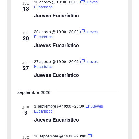
13 agosto @ 19:00
-
20:00
Jueves
JUE
a
Eucarístico
13
i
c
Jueves Eucarístico
o
c
i
n
20 agosto @ 19:00
-
20:00
i
Jueves
ó
JUE
a
Eucarístico
20
n
Jueves Eucarístico
ó
l
a
d
n
27 agosto @ 19:00
-
20:00
Jueves
JUE
f
e
Eucarístico
27
d
e
Jueves Eucarístico
v
c
e
i
h
septiembre 2026
b
s
a
3 septiembre @ 19:00
-
20:00
Jueves
JUE
ú
.
t
Eucarístico
3
Jueves Eucarístico
s
a
s
q
10 septiembre @ 19:00
-
20:00
JUE