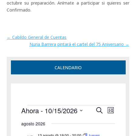
octubre su preparación. Anímate a participar si quieres ser
Confirmado.
←
Cabildo General de Cuentas
Nuria Barrera pintará el cartel del 75 Aniversario
→
CALENDARIO
Eventos
Navegación
Navegac
Ahora
 - 
10/15/2026
Buscar
Lista
de
de
Selecciona
vistas
búsqueda
agosto 2026
la
de
y
Evento
fecha.
13 agosto @ 19:00
-
20:00
Jueves