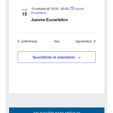
15 octubre @ 19:00
-
20:00
Jueves
JUE
Eucarístico
15
Jueves Eucarístico
Eventos
Eventos
anterior(es)
Hoy
siguiente(s)
Suscribirse al calendario