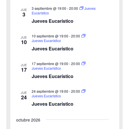
d
e
3 septiembre @ 19:00
-
20:00
Jueves
v
JUE
Eucarístico
3
c
e
i
Jueves Eucarístico
h
b
s
a
10 septiembre @ 19:00
-
20:00
JUE
ú
.
t
Jueves Eucarístico
10
Jueves Eucarístico
s
a
s
q
17 septiembre @ 19:00
-
20:00
JUE
Jueves Eucarístico
17
d
u
Jueves Eucarístico
e
e
24 septiembre @ 19:00
-
20:00
E
JUE
Jueves Eucarístico
24
d
v
Jueves Eucarístico
a
e
octubre 2026
y
n