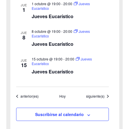
v
1 octubre @ 19:00
-
20:00
Jueves
t
JUE
Eucarístico
1
o
i
Jueves Eucarístico
s
8 octubre @ 19:00
-
20:00
Jueves
JUE
Eucarístico
8
t
Jueves Eucarístico
a
15 octubre @ 19:00
-
20:00
Jueves
JUE
s
Eucarístico
15
Jueves Eucarístico
d
e
Eventos
Eventos
anterior(es)
Hoy
siguiente(s)
E
v
Suscribirse al calendario
e