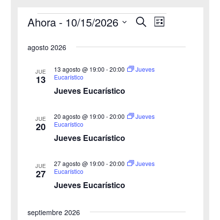
Ahora
 - 
10/15/2026
B
Eventos
N
N
L
u
i
S
s
a
a
s
agosto 2026
c
e
t
v
a
v
a
l
r
13 agosto @ 19:00
-
20:00
Jueves
JUE
e
Eucarístico
13
e
e
Jueves Eucarístico
g
c
g
c
a
20 agosto @ 19:00
-
20:00
Jueves
JUE
a
Eucarístico
20
i
c
Jueves Eucarístico
o
c
i
n
27 agosto @ 19:00
-
20:00
i
Jueves
ó
JUE
a
Eucarístico
27
n
Jueves Eucarístico
ó
l
a
d
n
septiembre 2026
f
e