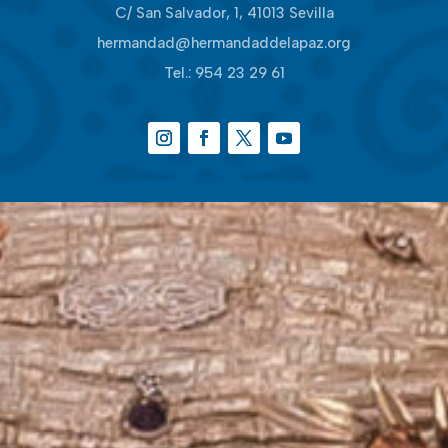
C/ San Salvador, 1, 41013 Sevilla
hermandad@hermandaddelapaz.org
Tel.:
954 23 29 61