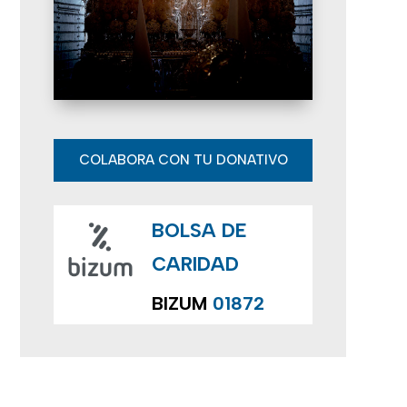
e
E
v
e
n
COLABORA CON TU DONATIVO
t
BOLSA DE
o
CARIDAD
s
BIZUM
01872