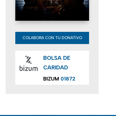
E
v
e
n
COLABORA CON TU DONATIVO
t
BOLSA DE
o
CARIDAD
s
BIZUM
01872