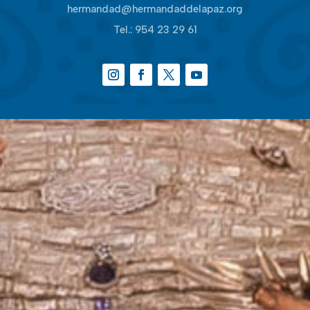
hermandad@hermandaddelapaz.org
Tel.:
954 23 29 61