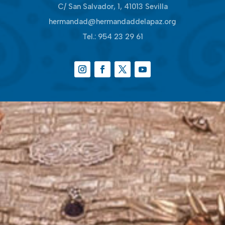
C/ San Salvador, 1, 41013 Sevilla
hermandad@hermandaddelapaz.org
Tel.:
954 23 29 61