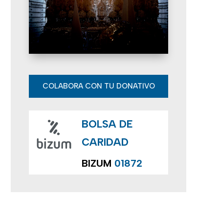
e
E
v
e
n
COLABORA CON TU DONATIVO
t
BOLSA DE
o
CARIDAD
s
BIZUM
01872