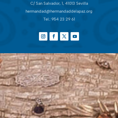
C/ San Salvador, 1, 41013 Sevilla
hermandad@hermandaddelapaz.org
Tel.:
954 23 29 61