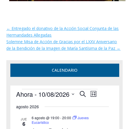
←
Entregado el donativo de la Acción Social Conjunta de las
Hermandades Allegadas
Solemne Misa de Acción de Gracias por el LXXV Aniversario
de la Bendición de la Imagen de María Santísima de la Paz
→
CALENDARIO
Eventos
N
N
Ahora
 - 
10/08/2026
B
L
a
a
u
S
i
v
v
s
agosto 2026
e
e
s
e
c
g
l
t
g
6 agosto @ 19:00
-
20:00
Jueves
a
JUE
a
e
a
Eucarístico
6
a
r
c
c