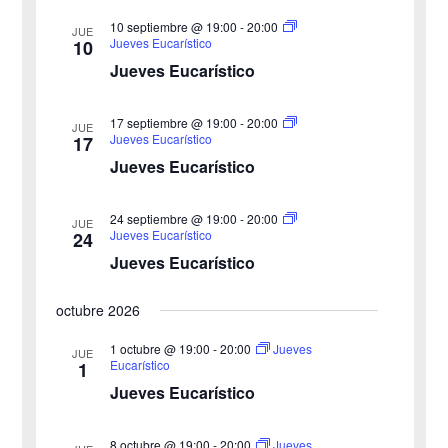
a
s
10 septiembre @ 19:00
-
20:00
JUE
d
Jueves Eucarístico
10
e
Jueves Eucarístico
E
v
17 septiembre @ 19:00
-
20:00
JUE
e
Jueves Eucarístico
17
n
Jueves Eucarístico
t
o
24 septiembre @ 19:00
-
20:00
JUE
s
Jueves Eucarístico
24
Jueves Eucarístico
octubre 2026
1 octubre @ 19:00
-
20:00
Jueves
JUE
Eucarístico
1
Jueves Eucarístico
8 octubre @ 19:00
-
20:00
Jueves