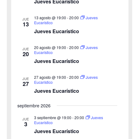
Jueves Eucarístico
c
i
c
i
ó
i
n
ó
13 agosto @ 19:00
-
20:00
Jueves
JUE
o
d
Eucarístico
13
n
e
n
d
Jueves Eucarístico
v
a
e
i
l
b
s
20 agosto @ 19:00
-
20:00
Jueves
a
JUE
ú
t
Eucarístico
20
f
a
s
Jueves Eucarístico
e
s
q
c
d
u
e
27 agosto @ 19:00
-
20:00
Jueves
h
JUE
e
Eucarístico
27
E
a
d
v
Jueves Eucarístico
.
a
e
y
n
septiembre 2026
t
v
o
i
3 septiembre @ 19:00
-
20:00
Jueves
JUE
Eucarístico
3
s
t
Jueves Eucarístico