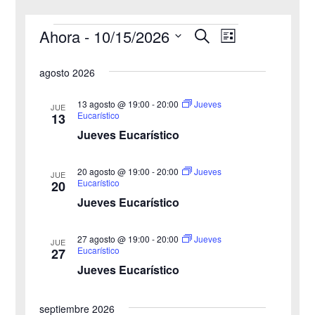
Ahora
 - 
10/15/2026
B
Eventos
N
N
L
u
i
S
s
a
a
s
agosto 2026
c
e
t
v
a
v
a
l
r
13 agosto @ 19:00
-
20:00
Jueves
JUE
e
Eucarístico
13
e
e
Jueves Eucarístico
g
c
g
c
a
20 agosto @ 19:00
-
20:00
Jueves
JUE
a
Eucarístico
20
i
c
Jueves Eucarístico
o
c
i
n
27 agosto @ 19:00
-
20:00
i
Jueves
ó
JUE
a
Eucarístico
27
n
Jueves Eucarístico
ó
l
a
d
n
septiembre 2026
f