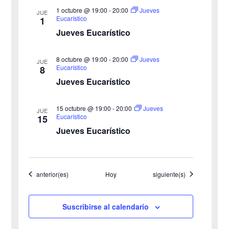
v
1 octubre @ 19:00
-
20:00
Jueves
t
JUE
Eucarístico
1
o
i
Jueves Eucarístico
s
8 octubre @ 19:00
-
20:00
Jueves
JUE
Eucarístico
8
t
Jueves Eucarístico
a
15 octubre @ 19:00
-
20:00
Jueves
JUE
s
Eucarístico
15
Jueves Eucarístico
d
e
Eventos
Eventos
anterior(es)
Hoy
siguiente(s)
E
v
Suscribirse al calendario
e