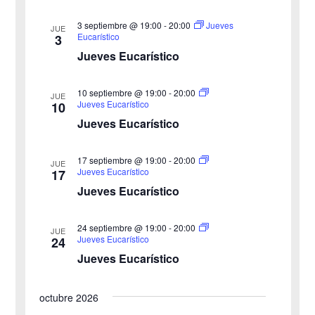
e
d
e
3 septiembre @ 19:00
-
20:00
Jueves
v
JUE
Eucarístico
3
c
e
i
Jueves Eucarístico
h
b
s
a
10 septiembre @ 19:00
-
20:00
JUE
ú
.
t
Jueves Eucarístico
10
Jueves Eucarístico
s
a
s
q
17 septiembre @ 19:00
-
20:00
JUE
Jueves Eucarístico
17
d
u
Jueves Eucarístico
e
e
24 septiembre @ 19:00
-
20:00
E
JUE
Jueves Eucarístico
24
d
v
Jueves Eucarístico
a
e
octubre 2026
y
n