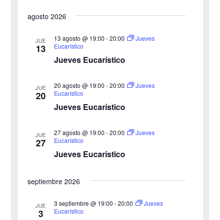
i
S
s
a
a
s
agosto 2026
c
e
t
v
a
v
a
l
r
13 agosto @ 19:00
-
20:00
Jueves
JUE
e
Eucarístico
13
e
e
Jueves Eucarístico
g
c
g
c
a
20 agosto @ 19:00
-
20:00
Jueves
JUE
a
Eucarístico
20
i
c
Jueves Eucarístico
o
c
i
n
27 agosto @ 19:00
-
20:00
i
Jueves
ó
JUE
a
Eucarístico
27
n
Jueves Eucarístico
ó
l
a
d
n
septiembre 2026
f
e
d
e
3 septiembre @ 19:00
-
20:00
Jueves
v
JUE
Eucarístico
3
c
e