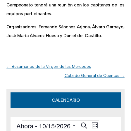
Campeonato tendrá una reunión con los capitanes de los
equipos participantes.
Organizadores: Fernando Sánchez Arjona, Álvaro Garbayo,
José María Álvarez Huesa y Daniel del Castillo.
←
Besamanos de la Virgen de las Mercedes
Cabildo General de Cuentas
→
CALENDARIO
Ahora
 - 
10/15/2026
B
Eventos
N
N
L
u