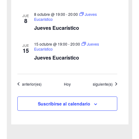
s
8 octubre @ 19:00
-
20:00
Jueves
JUE
Eucarístico
8
t
Jueves Eucarístico
a
15 octubre @ 19:00
-
20:00
Jueves
JUE
s
Eucarístico
15
Jueves Eucarístico
d
e
Eventos
Eventos
anterior(es)
Hoy
siguiente(s)
E
v
Suscribirse al calendario
e
n
t