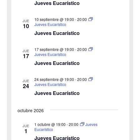
i
Jueves Eucarístico
h
b
s
a
10 septiembre @ 19:00
-
20:00
JUE
ú
.
t
Jueves Eucarístico
10
Jueves Eucarístico
s
a
s
q
17 septiembre @ 19:00
-
20:00
JUE
Jueves Eucarístico
17
d
u
Jueves Eucarístico
e
e
24 septiembre @ 19:00
-
20:00
E
JUE
Jueves Eucarístico
24
d
v
Jueves Eucarístico
a
e
octubre 2026
y
n
v
1 octubre @ 19:00
-
20:00
Jueves
t
JUE
Eucarístico
1
o
i
Jueves Eucarístico