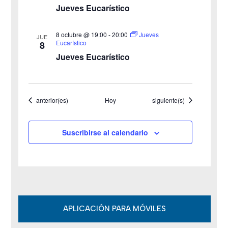
t
Jueves Eucarístico
a
8 octubre @ 19:00
-
20:00
Jueves
JUE
s
Eucarístico
8
Jueves Eucarístico
d
e
Eventos
Eventos
anterior(es)
Hoy
siguiente(s)
E
v
Suscribirse al calendario
e
n
t
o
APLICACIÓN PARA MÓVILES