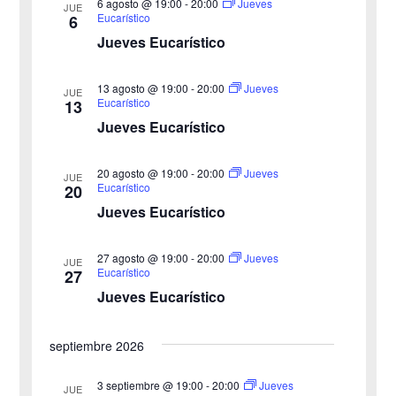
r
6 agosto @ 19:00
-
20:00
Jueves
JUE
e
Eucarístico
6
e
e
Jueves Eucarístico
g
c
g
c
a
13 agosto @ 19:00
-
20:00
Jueves
JUE
a
Eucarístico
13
i
c
Jueves Eucarístico
o
c
i
n
20 agosto @ 19:00
-
20:00
i
Jueves
ó
JUE
a
Eucarístico
20
n
Jueves Eucarístico
ó
l
a
d
n
27 agosto @ 19:00
-
20:00
Jueves
JUE
f
e
Eucarístico
27
d
e
Jueves Eucarístico
v
c
e
i
h
septiembre 2026
b
s
a
3 septiembre @ 19:00
-
20:00
Jueves
JUE
ú
.