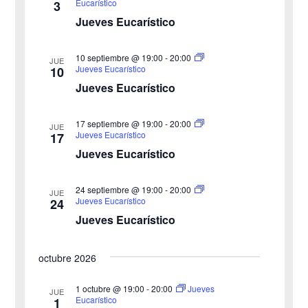
t
Eucarístico
3
Jueves Eucarístico
s
a
s
q
10 septiembre @ 19:00
-
20:00
JUE
Jueves Eucarístico
10
d
u
Jueves Eucarístico
e
e
17 septiembre @ 19:00
-
20:00
E
JUE
Jueves Eucarístico
17
d
v
Jueves Eucarístico
a
e
24 septiembre @ 19:00
-
20:00
JUE
y
n
Jueves Eucarístico
24
Jueves Eucarístico
v
t
o
i
octubre 2026
s
1 octubre @ 19:00
-
20:00
Jueves
JUE
Eucarístico
1