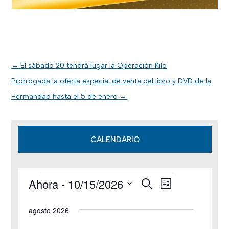
←
El sábado 20 tendrá lugar la Operación Kilo
Prorrogada la oferta especial de venta del libro y DVD de la
Hermandad hasta el 5 de enero
→
CALENDARIO
Ahora
 - 
10/15/2026
B
Eventos
N
N
L
u
i
S
s
a
a
s
agosto 2026
c
e
t
v
a
v
a