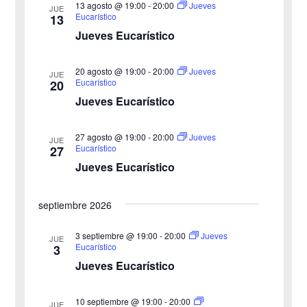
l
r
13 agosto @ 19:00
-
20:00
Jueves
JUE
e
Eucarístico
13
e
e
Jueves Eucarístico
g
c
g
c
a
20 agosto @ 19:00
-
20:00
Jueves
JUE
a
Eucarístico
20
i
c
Jueves Eucarístico
o
c
i
n
27 agosto @ 19:00
-
20:00
i
Jueves
ó
JUE
a
Eucarístico
27
n
Jueves Eucarístico
ó
l
a
d
n
septiembre 2026
f
e
d
e
3 septiembre @ 19:00
-
20:00
Jueves
v
JUE
Eucarístico
3
c
e
i
Jueves Eucarístico
h
b
s
a
10 septiembre @ 19:00
-
20:00
JUE