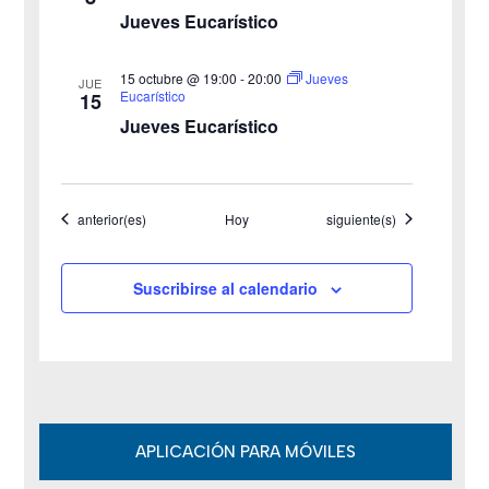
t
Jueves Eucarístico
a
15 octubre @ 19:00
-
20:00
Jueves
JUE
s
Eucarístico
15
Jueves Eucarístico
d
e
Eventos
Eventos
anterior(es)
Hoy
siguiente(s)
E
v
Suscribirse al calendario
e
n
t
o
APLICACIÓN PARA MÓVILES