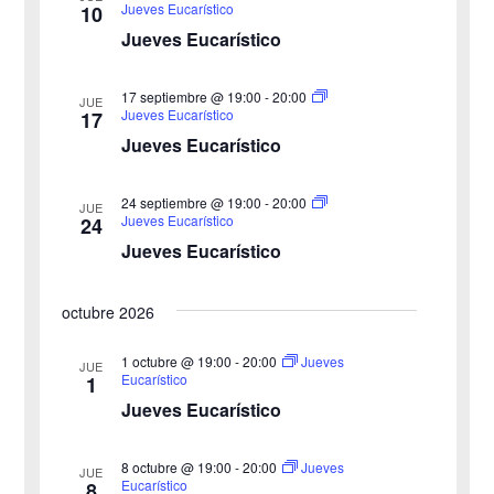
ú
.
t
Jueves Eucarístico
10
Jueves Eucarístico
s
a
s
q
17 septiembre @ 19:00
-
20:00
JUE
Jueves Eucarístico
17
d
u
Jueves Eucarístico
e
e
24 septiembre @ 19:00
-
20:00
E
JUE
Jueves Eucarístico
24
d
v
Jueves Eucarístico
a
e
octubre 2026
y
n
v
1 octubre @ 19:00
-
20:00
Jueves
t
JUE
Eucarístico
1
o
i
Jueves Eucarístico
s
8 octubre @ 19:00
-
20:00
Jueves
JUE
Eucarístico
8