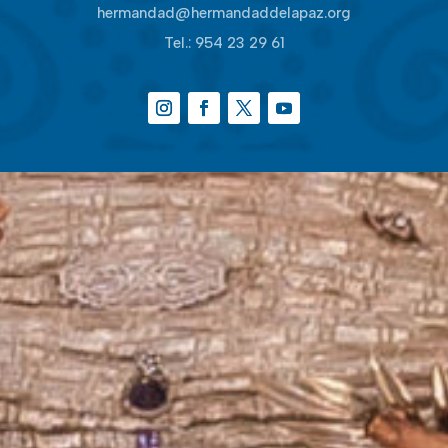
hermandad@hermandaddelapaz.org
Tel.:
954 23 29 61