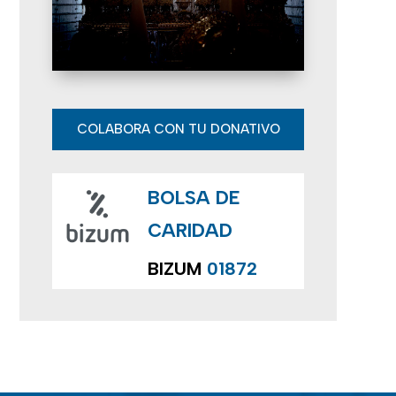
E
v
e
n
COLABORA CON TU DONATIVO
t
BOLSA DE
o
CARIDAD
s
BIZUM
01872