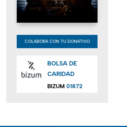
E
v
e
n
COLABORA CON TU DONATIVO
t
BOLSA DE
o
CARIDAD
s
BIZUM
01872