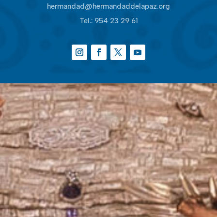
hermandad@hermandaddelapaz.org
Tel.:
954 23 29 61