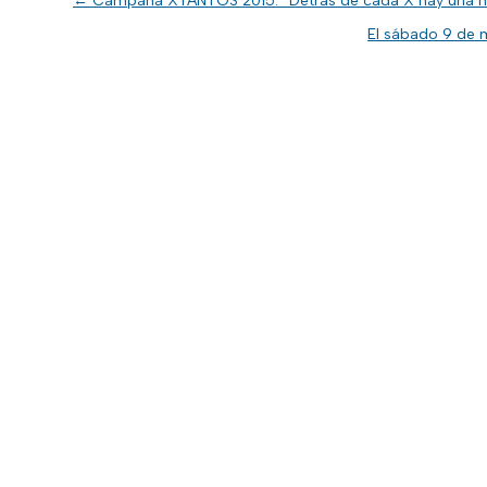
←
Campaña XTANTOS 2015: “Detrás de cada X hay una hi
El sábado 9 de 