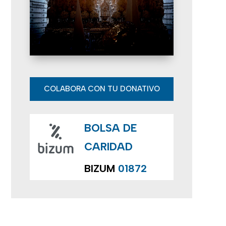
e
E
v
e
n
COLABORA CON TU DONATIVO
t
BOLSA DE
o
CARIDAD
s
BIZUM
01872