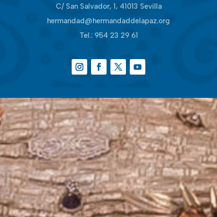
C/ San Salvador, 1, 41013 Sevilla
hermandad@hermandaddelapaz.org
Tel.:
954 23 29 61