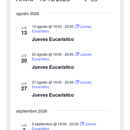
L
u
i
S
s
a
a
s
agosto 2026
c
e
t
v
a
v
a
l
r
13 agosto @ 19:00
-
20:00
Jueves
JUE
e
Eucarístico
13
e
e
Jueves Eucarístico
g
c
g
c
a
20 agosto @ 19:00
-
20:00
Jueves
JUE
a
Eucarístico
20
i
c
Jueves Eucarístico
o
c
i
n
27 agosto @ 19:00
-
20:00
i
Jueves
ó
JUE
a
Eucarístico
27
n
Jueves Eucarístico
ó
l
a
d
n
septiembre 2026
f
e
d
e
3 septiembre @ 19:00
-
20:00
Jueves
v
JUE
Eucarístico
3
c