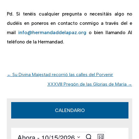
Pd. Si tenéis cualquier pregunta o necesitáis algo no
dudéis en poneros en contacto conmigo a través del e
info@hermandaddelapaz.org
mail
o bien llamando Al
teléfono de la Hermandad.
←
Su Divina Majestad recorrió las calles del Porvenir
XXXVIII Pregón de las Glorias de María
→
CALENDARIO
Ahora
 - 
10/15/2026
B
Eventos
N
N