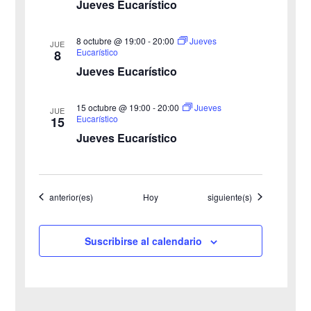
o
i
Jueves Eucarístico
s
8 octubre @ 19:00
-
20:00
Jueves
JUE
Eucarístico
8
t
Jueves Eucarístico
a
15 octubre @ 19:00
-
20:00
Jueves
JUE
s
Eucarístico
15
Jueves Eucarístico
d
e
Eventos
Eventos
anterior(es)
Hoy
siguiente(s)
E
v
Suscribirse al calendario
e
n