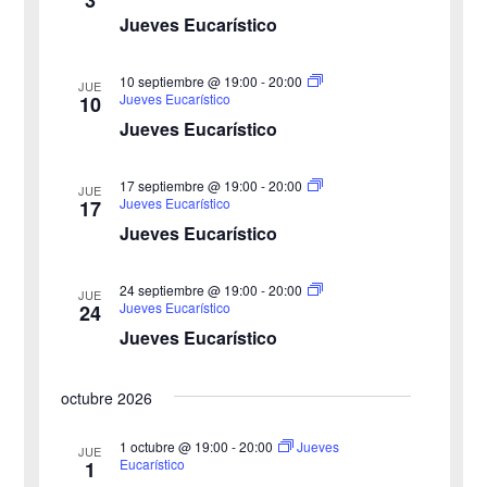
e
i
Jueves Eucarístico
h
b
s
a
10 septiembre @ 19:00
-
20:00
JUE
ú
.
t
Jueves Eucarístico
10
Jueves Eucarístico
s
a
s
q
17 septiembre @ 19:00
-
20:00
JUE
Jueves Eucarístico
17
d
u
Jueves Eucarístico
e
e
24 septiembre @ 19:00
-
20:00
E
JUE
Jueves Eucarístico
24
d
v
Jueves Eucarístico
a
e
octubre 2026
y
n
v
1 octubre @ 19:00
-
20:00
Jueves
t
JUE
Eucarístico
1