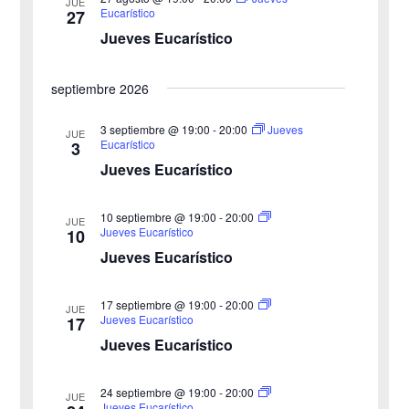
i
ó
JUE
a
Eucarístico
27
n
Jueves Eucarístico
ó
l
a
d
n
septiembre 2026
f
e
d
e
3 septiembre @ 19:00
-
20:00
Jueves
v
JUE
Eucarístico
3
c
e
i
Jueves Eucarístico
h
b
s
a
10 septiembre @ 19:00
-
20:00
JUE
ú
.
t
Jueves Eucarístico
10
Jueves Eucarístico
s
a
s
q
17 septiembre @ 19:00
-
20:00
JUE
Jueves Eucarístico
17
d
u
Jueves Eucarístico
e
e
24 septiembre @ 19:00
-
20:00
E
JUE
Jueves Eucarístico