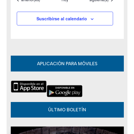
E
v
Suscribirse al calendario
e
n
t
o
APLICACIÓN PARA MÓVILES
s
ÚLTIMO BOLETÍN