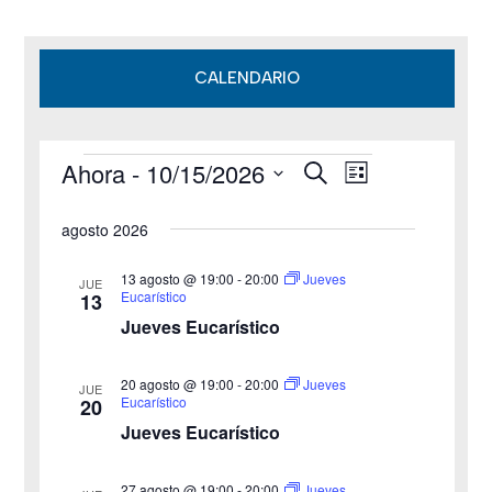
CALENDARIO
Ahora
 - 
10/15/2026
B
Eventos
N
N
L
u
i
S
s
a
a
s
agosto 2026
c
e
t
v
a
v
a
l
r
13 agosto @ 19:00
-
20:00
Jueves
JUE
e
Eucarístico
13
e
e
Jueves Eucarístico
g
c
g
c
a
20 agosto @ 19:00
-
20:00
Jueves
JUE
a
Eucarístico
20
i
c
Jueves Eucarístico
o
c
i
n
27 agosto @ 19:00
-
20:00
Jueves