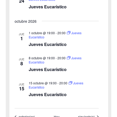
24
d
v
Jueves Eucarístico
a
e
octubre 2026
y
n
v
1 octubre @ 19:00
-
20:00
Jueves
t
JUE
Eucarístico
1
o
i
Jueves Eucarístico
s
8 octubre @ 19:00
-
20:00
Jueves
JUE
Eucarístico
8
t
Jueves Eucarístico
a
15 octubre @ 19:00
-
20:00
Jueves
JUE
s
Eucarístico
15
Jueves Eucarístico
d
e
Eventos
Eventos
anterior(es)
Hoy
siguiente(s)