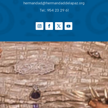
hermandad@hermandaddelapaz.org
Tel.:
954 23 29 61