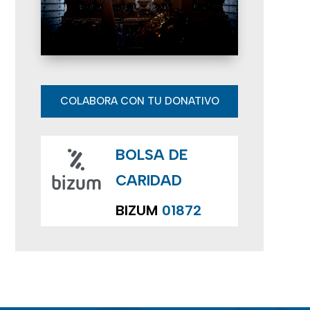
E
v
e
n
COLABORA CON TU DONATIVO
t
BOLSA DE
o
CARIDAD
s
BIZUM
01872