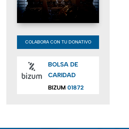
E
v
e
n
COLABORA CON TU DONATIVO
t
BOLSA DE
o
CARIDAD
s
BIZUM
01872