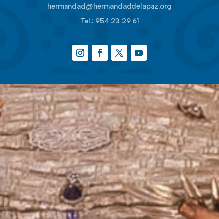
hermandad@hermandaddelapaz.org
Tel.:
954 23 29 61