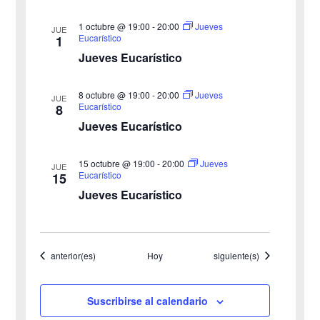
n
v
1 octubre @ 19:00
-
20:00
Jueves
t
JUE
Eucarístico
1
o
i
Jueves Eucarístico
s
8 octubre @ 19:00
-
20:00
Jueves
JUE
Eucarístico
8
t
Jueves Eucarístico
a
15 octubre @ 19:00
-
20:00
Jueves
JUE
s
Eucarístico
15
Jueves Eucarístico
d
e
Eventos
Eventos
anterior(es)
Hoy
siguiente(s)
E
v
Suscribirse al calendario