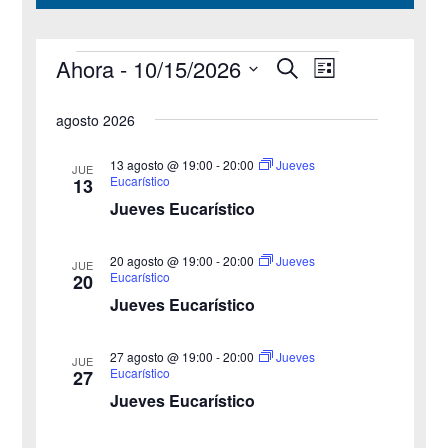
Ahora
 - 
10/15/2026
B
Eventos
N
N
L
u
i
S
s
a
a
s
agosto 2026
c
e
t
v
a
v
a
l
r
13 agosto @ 19:00
-
20:00
Jueves
JUE
e
Eucarístico
13
e
e
Jueves Eucarístico
g
c
g
c
a
20 agosto @ 19:00
-
20:00
Jueves
JUE
a
Eucarístico
20
i
c
Jueves Eucarístico
o
c
i
n
27 agosto @ 19:00
-
20:00
i
Jueves
ó
JUE
a
Eucarístico
27
n
Jueves Eucarístico
ó
l
a
d
n