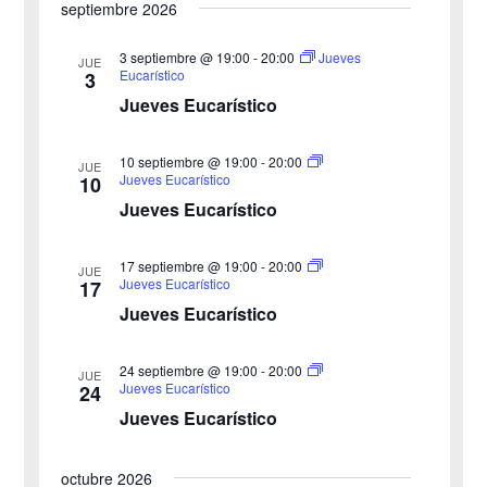
septiembre 2026
f
e
d
e
3 septiembre @ 19:00
-
20:00
Jueves
v
JUE
Eucarístico
3
c
e
i
Jueves Eucarístico
h
b
s
a
10 septiembre @ 19:00
-
20:00
JUE
ú
.
t
Jueves Eucarístico
10
Jueves Eucarístico
s
a
s
q
17 septiembre @ 19:00
-
20:00
JUE
Jueves Eucarístico
17
d
u
Jueves Eucarístico
e
e
24 septiembre @ 19:00
-
20:00
E
JUE
Jueves Eucarístico
24
d
v
Jueves Eucarístico
a
e
octubre 2026
y