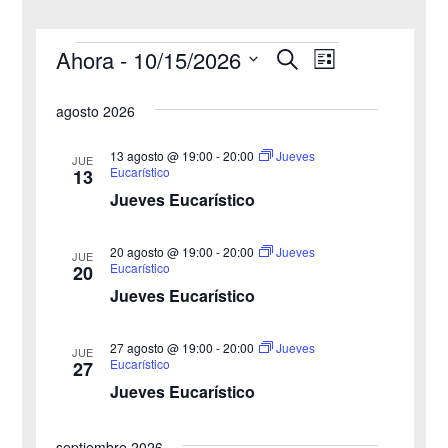
Ahora
 - 
10/15/2026
B
Eventos
N
N
L
u
i
S
s
a
a
s
agosto 2026
c
e
t
v
a
v
a
l
r
13 agosto @ 19:00
-
20:00
Jueves
JUE
e
Eucarístico
13
e
e
Jueves Eucarístico
g
c
g
c
a
20 agosto @ 19:00
-
20:00
Jueves
JUE
a
Eucarístico
20
i
c
Jueves Eucarístico
o
c
i
n
27 agosto @ 19:00
-
20:00
i
Jueves
ó
JUE
a
Eucarístico
27
n
Jueves Eucarístico
ó
l
a
d
n
septiembre 2026