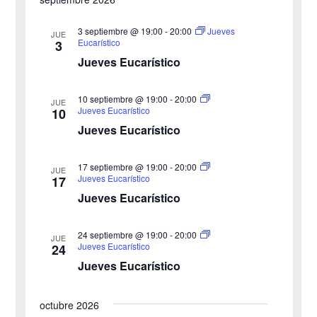
f
e
d
e
3 septiembre @ 19:00
-
20:00
Jueves
v
JUE
Eucarístico
3
c
e
i
Jueves Eucarístico
h
b
s
a
10 septiembre @ 19:00
-
20:00
JUE
ú
.
t
Jueves Eucarístico
10
Jueves Eucarístico
s
a
s
q
17 septiembre @ 19:00
-
20:00
JUE
Jueves Eucarístico
17
d
u
Jueves Eucarístico
e
e
24 septiembre @ 19:00
-
20:00
E
JUE
Jueves Eucarístico
24
d
v
Jueves Eucarístico
a
e
octubre 2026
y
n