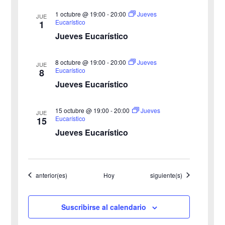
v
1 octubre @ 19:00
-
20:00
Jueves
t
JUE
Eucarístico
1
o
i
Jueves Eucarístico
s
8 octubre @ 19:00
-
20:00
Jueves
JUE
Eucarístico
8
t
Jueves Eucarístico
a
15 octubre @ 19:00
-
20:00
Jueves
JUE
s
Eucarístico
15
Jueves Eucarístico
d
e
Eventos
Eventos
anterior(es)
Hoy
siguiente(s)
E
v
Suscribirse al calendario
e