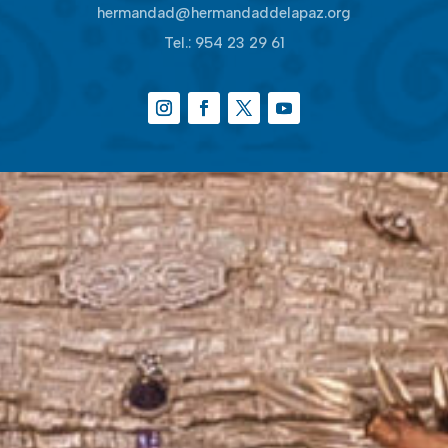
hermandad@hermandaddelapaz.org
Tel.:
954 23 29 61