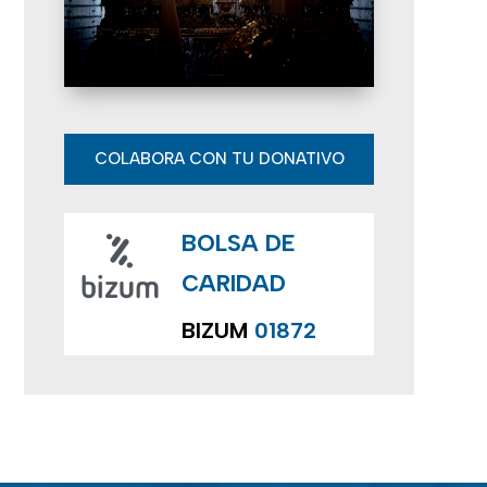
E
v
e
n
COLABORA CON TU DONATIVO
t
BOLSA DE
o
CARIDAD
s
BIZUM
01872