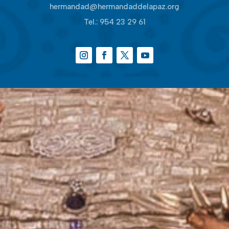
hermandad@hermandaddelapaz.org
Tel.:
954 23 29 61