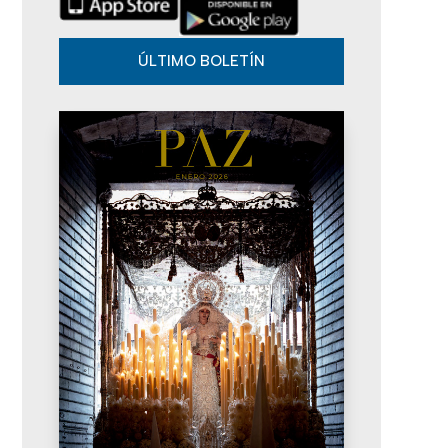
d
o
v
a
ÚLTIMO BOLETÍN
s
e
y
n
v
t
o
i
s
t
a
s
d
e