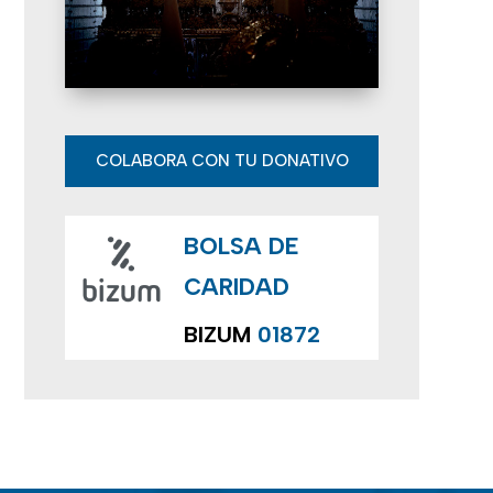
E
v
e
n
COLABORA CON TU DONATIVO
t
BOLSA DE
o
CARIDAD
s
BIZUM
01872