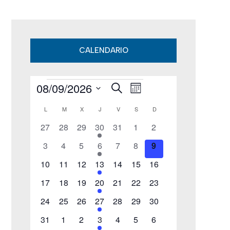
CALENDARIO
08/09/2026
B
Eventos
N
N
M
u
e
S
s
a
L
LUNES
M
MARTES
X
MIÉRCOLES
J
JUEVES
V
VIERNES
S
SÁBADO
D
DOMINGO
a
s
C
c
e
0
0
0
1
0
0
v
0
27
28
29
30
a
31
1
2
v
a
l
r
e
e
e
e
e
e
e
0
0
0
1
0
0
e
0
3
4
5
6
7
8
9
e
v
v
v
v
v
v
v
e
l
e
e
e
e
e
e
e
e
0
e
0
e
0
e
1
e
0
0
e
g
0
e
10
11
12
13
14
15
16
c
v
v
v
v
v
v
v
g
n
e
n
e
n
e
n
e
n
e
e
n
e
n
e
c
0
e
0
e
0
e
1
e
0
e
0
e
a
0
e
17
18
19
20
21
22
23
t
v
t
v
t
v
t
v
t
v
v
t
v
t
e
n
e
n
e
n
e
n
e
n
e
n
e
n
a
i
n
o
e
0
o
e
0
o
e
0
o
e
1
o
e
0
e
0
o
c
e
0
o
24
25
26
27
28
29
30
v
t
v
t
v
t
v
t
v
t
v
t
v
t
o
s
n
e
s
n
e
s
n
e
n
e
s
n
e
n
e
s
n
e
s
c
e
0
o
e
o
0
e
o
0
e
o
1
e
o
0
e
o
0
i
e
o
0
d
31
1
2
3
4
5
6
t
v
t
v
t
v
t
v
t
v
t
v
t
v
n