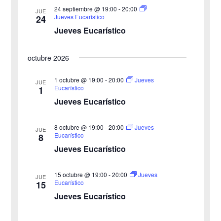
24 septiembre @ 19:00
-
20:00
E
JUE
Jueves Eucarístico
24
d
v
Jueves Eucarístico
a
e
octubre 2026
y
n
v
1 octubre @ 19:00
-
20:00
Jueves
t
JUE
Eucarístico
1
o
i
Jueves Eucarístico
s
8 octubre @ 19:00
-
20:00
Jueves
JUE
Eucarístico
8
t
Jueves Eucarístico
a
15 octubre @ 19:00
-
20:00
Jueves
JUE
s
Eucarístico
15
Jueves Eucarístico
d