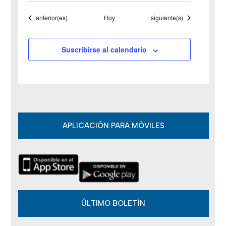
e
Eventos
Eventos
anterior(es)
Hoy
siguiente(s)
E
v
Suscribirse al calendario
e
n
t
o
APLICACIÓN PARA MÓVILES
s
ÚLTIMO BOLETÍN