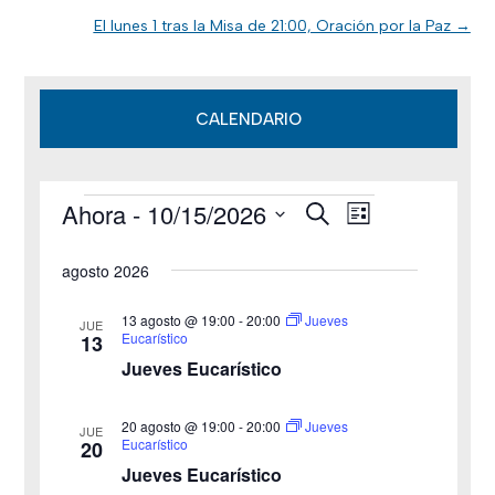
El lunes 1 tras la Misa de 21:00, Oración por la Paz
→
CALENDARIO
Ahora
 - 
10/15/2026
B
Eventos
N
N
L
u
i
S
s
a
a
s
agosto 2026
c
e
t
v
a
v
a
l
r
13 agosto @ 19:00
-
20:00
Jueves
JUE
e
Eucarístico
13
e
e
Jueves Eucarístico
g
c
g
c
a
20 agosto @ 19:00
-
20:00
Jueves
JUE
a
Eucarístico
20
i
c
Jueves Eucarístico
o
c