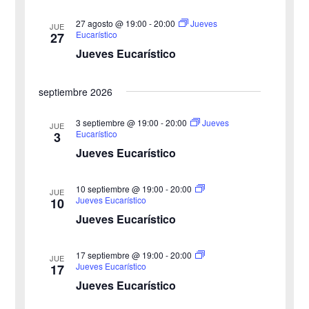
i
n
27 agosto @ 19:00
-
20:00
i
Jueves
ó
JUE
a
Eucarístico
27
n
Jueves Eucarístico
ó
l
a
d
n
septiembre 2026
f
e
d
e
3 septiembre @ 19:00
-
20:00
Jueves
v
JUE
Eucarístico
3
c
e
i
Jueves Eucarístico
h
b
s
a
10 septiembre @ 19:00
-
20:00
JUE
ú
.
t
Jueves Eucarístico
10
Jueves Eucarístico
s
a
s
q
17 septiembre @ 19:00
-
20:00
JUE
Jueves Eucarístico
17
d
u
Jueves Eucarístico
e
e