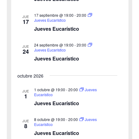
s
a
s
q
17 septiembre @ 19:00
-
20:00
JUE
Jueves Eucarístico
17
d
u
Jueves Eucarístico
e
e
24 septiembre @ 19:00
-
20:00
E
JUE
Jueves Eucarístico
24
d
v
Jueves Eucarístico
a
e
octubre 2026
y
n
v
1 octubre @ 19:00
-
20:00
Jueves
t
JUE
Eucarístico
1
o
i
Jueves Eucarístico
s
8 octubre @ 19:00
-
20:00
Jueves
JUE
Eucarístico
8
t
Jueves Eucarístico