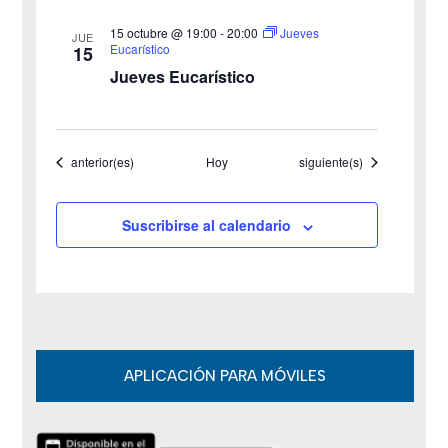
a
15 octubre @ 19:00
-
20:00
Jueves
JUE
s
Eucarístico
15
Jueves Eucarístico
d
e
Eventos
Eventos
anterior(es)
Hoy
siguiente(s)
E
v
Suscribirse al calendario
e
n
t
o
APLICACIÓN PARA MÓVILES
s