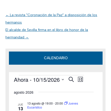
←
La revista "Coronación de la Paz" a disposición de los
hermanos
El alcalde de Sevilla firma en el libro de honor de la
hermandad
→
CALENDARIO
Ahora
 - 
10/15/2026
B
Eventos
N
N
L
u
i
S
s
a
a
s
agosto 2026
c
e
t
v
a
v
a
l
r
13 agosto @ 19:00
-
20:00
Jueves
JUE
e
Eucarístico
13
e