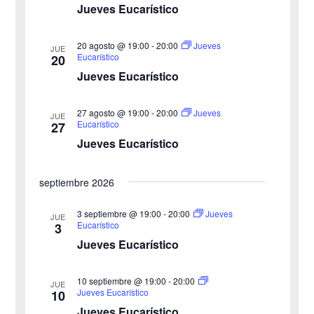
e
Jueves Eucarístico
g
c
g
c
a
20 agosto @ 19:00
-
20:00
Jueves
JUE
a
Eucarístico
20
i
c
Jueves Eucarístico
o
c
i
n
27 agosto @ 19:00
-
20:00
i
Jueves
ó
JUE
a
Eucarístico
27
n
Jueves Eucarístico
ó
l
a
d
n
septiembre 2026
f
e
d
e
3 septiembre @ 19:00
-
20:00
Jueves
v
JUE
Eucarístico
3
c
e
i
Jueves Eucarístico
h
b
s
a
10 septiembre @ 19:00
-
20:00
JUE
ú
.
t
Jueves Eucarístico
10
Jueves Eucarístico