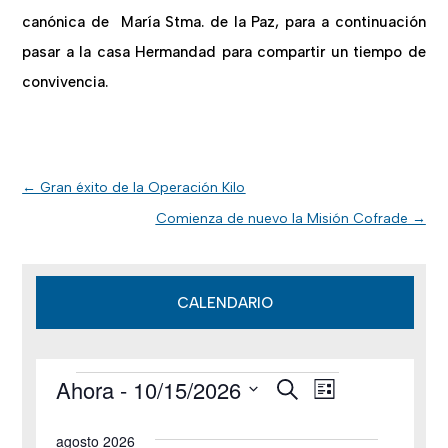
canónica de María Stma. de la Paz, para a continuación
pasar a la casa Hermandad para compartir un tiempo de
convivencia.
←
Gran éxito de la Operación Kilo
Comienza de nuevo la Misión Cofrade
→
CALENDARIO
Ahora
 - 
10/15/2026
B
Eventos
N
N
L
u
i
S
s
a
a
s
agosto 2026
c