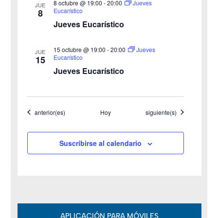
8 octubre @ 19:00
-
20:00
Jueves
JUE
Eucarístico
8
t
Jueves Eucarístico
a
15 octubre @ 19:00
-
20:00
Jueves
JUE
s
Eucarístico
15
Jueves Eucarístico
d
e
Eventos
Eventos
anterior(es)
Hoy
siguiente(s)
E
v
Suscribirse al calendario
e
n
t
o
APLICACIÓN PARA MÓVILES