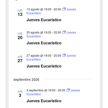
e
t
v
a
v
a
l
r
13 agosto @ 19:00
-
20:00
Jueves
JUE
e
Eucarístico
13
e
e
Jueves Eucarístico
g
c
g
c
a
20 agosto @ 19:00
-
20:00
Jueves
JUE
a
Eucarístico
20
i
c
Jueves Eucarístico
o
c
i
n
27 agosto @ 19:00
-
20:00
i
Jueves
ó
JUE
a
Eucarístico
27
n
Jueves Eucarístico
ó
l
a
d
n
septiembre 2026
f
e
d
e
3 septiembre @ 19:00
-
20:00
Jueves
v
JUE
Eucarístico
3
c
e
i
Jueves Eucarístico
h
b
s