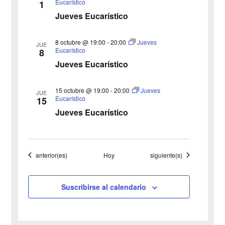
Eucarístico
1
o
i
Jueves Eucarístico
s
8 octubre @ 19:00
-
20:00
Jueves
JUE
Eucarístico
8
t
Jueves Eucarístico
a
15 octubre @ 19:00
-
20:00
Jueves
JUE
s
Eucarístico
15
Jueves Eucarístico
d
e
Eventos
Eventos
anterior(es)
Hoy
siguiente(s)
E
v
Suscribirse al calendario
e
n