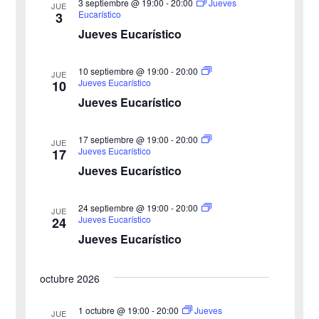
3 septiembre @ 19:00
-
20:00
Jueves
v
JUE
Eucarístico
3
c
e
i
Jueves Eucarístico
h
b
s
a
10 septiembre @ 19:00
-
20:00
JUE
ú
.
t
Jueves Eucarístico
10
Jueves Eucarístico
s
a
s
q
17 septiembre @ 19:00
-
20:00
JUE
Jueves Eucarístico
17
d
u
Jueves Eucarístico
e
e
24 septiembre @ 19:00
-
20:00
E
JUE
Jueves Eucarístico
24
d
v
Jueves Eucarístico
a
e
octubre 2026
y
n
v
1 octubre @ 19:00
-
20:00
Jueves
t
JUE