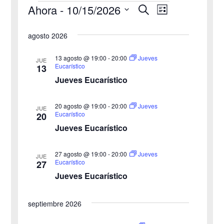
Ahora
 - 
10/15/2026
B
Eventos
N
N
L
u
i
S
s
a
a
s
agosto 2026
c
e
t
v
a
v
a
l
r
13 agosto @ 19:00
-
20:00
Jueves
JUE
e
Eucarístico
13
e
e
Jueves Eucarístico
g
c
g
c
a
20 agosto @ 19:00
-
20:00
Jueves
JUE
a
Eucarístico
20
i
c
Jueves Eucarístico
o
c
i
n
27 agosto @ 19:00
-
20:00
i
Jueves
ó
JUE
a
Eucarístico
27
n
Jueves Eucarístico
ó
l
a
d
n
septiembre 2026
f
e
d
e