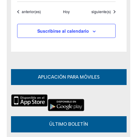
e
Eventos
Eventos
anterior(es)
Hoy
siguiente(s)
E
v
Suscribirse al calendario
e
n
t
o
APLICACIÓN PARA MÓVILES
s
ÚLTIMO BOLETÍN