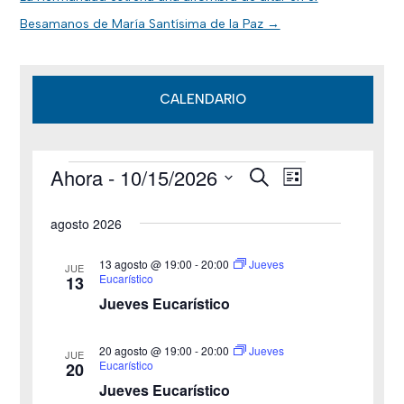
Besamanos de María Santísima de la Paz
→
CALENDARIO
Ahora
 - 
10/15/2026
B
Eventos
N
N
L
u
i
S
s
a
a
s
agosto 2026
c
e
t
v
a
v
a
l
r
13 agosto @ 19:00
-
20:00
Jueves
JUE
e
Eucarístico
13
e
e
Jueves Eucarístico
g
c
g
c
a
20 agosto @ 19:00
-
20:00
Jueves
JUE
a
Eucarístico
20
i
c
Jueves Eucarístico
o
c