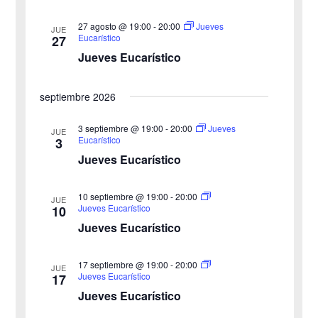
i
n
27 agosto @ 19:00
-
20:00
i
Jueves
ó
JUE
a
Eucarístico
27
n
Jueves Eucarístico
ó
l
a
d
n
septiembre 2026
f
e
d
e
3 septiembre @ 19:00
-
20:00
Jueves
v
JUE
Eucarístico
3
c
e
i
Jueves Eucarístico
h
b
s
a
10 septiembre @ 19:00
-
20:00
JUE
ú
.
t
Jueves Eucarístico
10
Jueves Eucarístico
s
a
s
q
17 septiembre @ 19:00
-
20:00
JUE
Jueves Eucarístico
17
d
u
Jueves Eucarístico
e