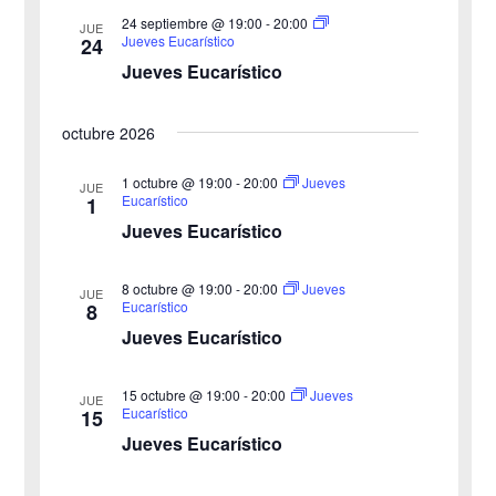
e
24 septiembre @ 19:00
-
20:00
E
JUE
Jueves Eucarístico
24
d
v
Jueves Eucarístico
a
e
octubre 2026
y
n
v
1 octubre @ 19:00
-
20:00
Jueves
t
JUE
Eucarístico
1
o
i
Jueves Eucarístico
s
8 octubre @ 19:00
-
20:00
Jueves
JUE
Eucarístico
8
t
Jueves Eucarístico
a
15 octubre @ 19:00
-
20:00
Jueves
JUE
s
Eucarístico
15
Jueves Eucarístico
d