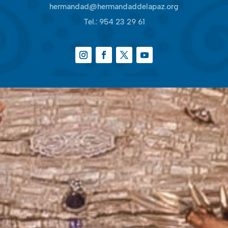
hermandad@hermandaddelapaz.org
Tel.:
954 23 29 61