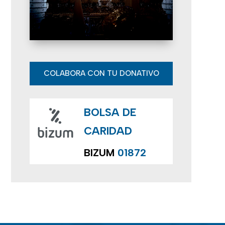
E
v
e
n
COLABORA CON TU DONATIVO
t
BOLSA DE
o
CARIDAD
s
BIZUM
01872