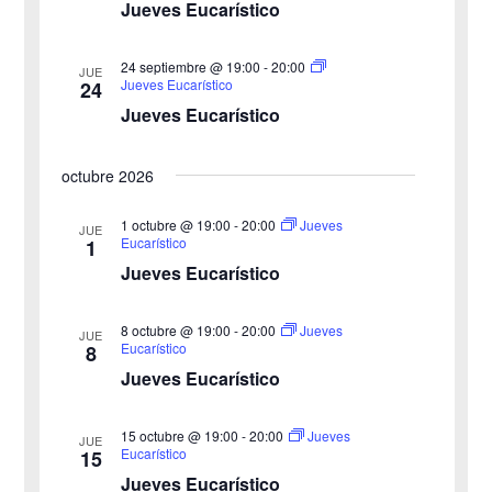
u
Jueves Eucarístico
e
e
24 septiembre @ 19:00
-
20:00
E
JUE
Jueves Eucarístico
24
d
v
Jueves Eucarístico
a
e
octubre 2026
y
n
v
1 octubre @ 19:00
-
20:00
Jueves
t
JUE
Eucarístico
1
o
i
Jueves Eucarístico
s
8 octubre @ 19:00
-
20:00
Jueves
JUE
Eucarístico
8
t
Jueves Eucarístico
a
15 octubre @ 19:00
-
20:00
Jueves
JUE
s
Eucarístico
15
Jueves Eucarístico