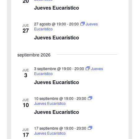
20
c
Jueves Eucarístico
o
c
i
n
27 agosto @ 19:00
-
20:00
i
Jueves
ó
JUE
a
Eucarístico
27
n
Jueves Eucarístico
ó
l
a
d
n
septiembre 2026
f
e
d
e
3 septiembre @ 19:00
-
20:00
Jueves
v
JUE
Eucarístico
3
c
e
i
Jueves Eucarístico
h
b
s
a
10 septiembre @ 19:00
-
20:00
JUE
ú
.
t
Jueves Eucarístico
10
Jueves Eucarístico
s
a
s
q
17 septiembre @ 19:00
-
20:00
JUE
Jueves Eucarístico
17
d