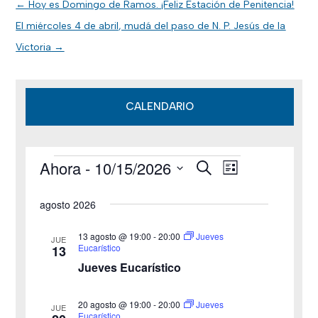
←
Hoy es Domingo de Ramos. ¡Feliz Estación de Penitencia!
El miércoles 4 de abril, mudá del paso de N. P. Jesús de la
Victoria
→
CALENDARIO
Ahora
 - 
10/15/2026
B
Eventos
N
N
L
u
i
S
s
a
a
s
agosto 2026
c
e
t
v
a
v
a
l
r
13 agosto @ 19:00
-
20:00
Jueves
JUE
e
Eucarístico
13
e
e
Jueves Eucarístico
g
c
g
c
a
20 agosto @ 19:00
-
20:00
Jueves
JUE
a
Eucarístico
i