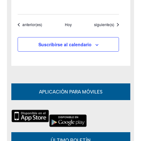
d
e
Eventos
Eventos
anterior(es)
Hoy
siguiente(s)
E
v
Suscribirse al calendario
e
n
t
o
APLICACIÓN PARA MÓVILES
s
ÚLTIMO BOLETÍN