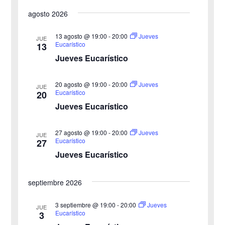
i
S
s
a
a
s
agosto 2026
c
e
t
v
a
v
a
l
r
13 agosto @ 19:00
-
20:00
Jueves
JUE
e
Eucarístico
13
e
e
Jueves Eucarístico
g
c
g
c
a
20 agosto @ 19:00
-
20:00
Jueves
JUE
a
Eucarístico
20
i
c
Jueves Eucarístico
o
c
i
n
27 agosto @ 19:00
-
20:00
i
Jueves
ó
JUE
a
Eucarístico
27
n
Jueves Eucarístico
ó
l
a
d
n
septiembre 2026
f
e
d
e
3 septiembre @ 19:00
-
20:00
Jueves
v
JUE
Eucarístico
3
c
e
i