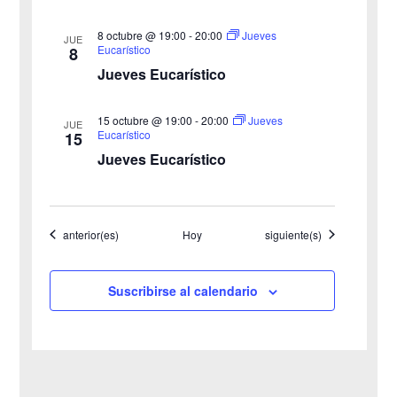
s
8 octubre @ 19:00
-
20:00
Jueves
JUE
Eucarístico
8
t
Jueves Eucarístico
a
15 octubre @ 19:00
-
20:00
Jueves
JUE
s
Eucarístico
15
Jueves Eucarístico
d
e
Eventos
Eventos
anterior(es)
Hoy
siguiente(s)
E
v
Suscribirse al calendario
e
n
t