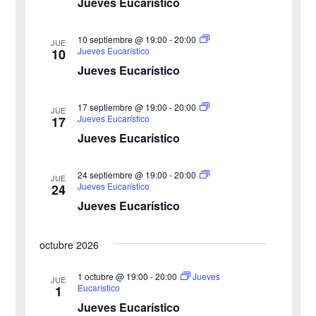
Jueves Eucarístico
h
b
s
a
10 septiembre @ 19:00
-
20:00
JUE
ú
.
t
Jueves Eucarístico
10
Jueves Eucarístico
s
a
s
q
17 septiembre @ 19:00
-
20:00
JUE
Jueves Eucarístico
17
d
u
Jueves Eucarístico
e
e
24 septiembre @ 19:00
-
20:00
E
JUE
Jueves Eucarístico
24
d
v
Jueves Eucarístico
a
e
octubre 2026
y
n
v
1 octubre @ 19:00
-
20:00
Jueves
t
JUE
Eucarístico
1
o
i
Jueves Eucarístico