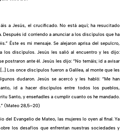
áis a Jesús, el crucificado. No está aquí; ha resucitado
. Después id corriendo a anunciar a los discípulos que ha
réis.” Éste es mi mensaje. Se alejaron aprisa del sepulcro,
a los discípulos. Jesús les salió al encuentro y les dijo:
se postraron ante él. Jesús les dijo: “No temáis; id a avisar
[…] Los once discípulos fueron a Galilea, al monte que les
 algunos dudaron. Jesús se acercó y les habló: “Me han
tanto, id a hacer discípulos entre todos los pueblos,
píritu Santo, y enseñadles a cumplir cuanto os he mandado.
o.” (Mateo 28,5–20)
io del Evangelio de Mateo, las mujeres lo oyen al final. Ya
 sobre los desafíos que enfrentan nuestras sociedades y