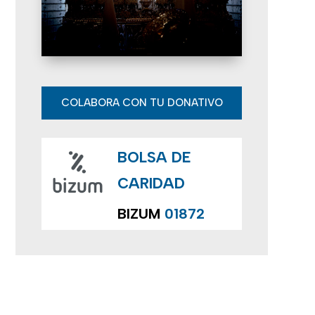
E
v
e
n
COLABORA CON TU DONATIVO
t
BOLSA DE
o
CARIDAD
s
BIZUM
01872