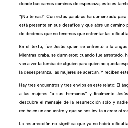
donde buscamos caminos de esperanza, esto es tambié
“¡No temas!” Con estas palabras ha comenzado para J
está presente en sus desafíos y que abre un camino par
de decirnos que no tenemos que enfrentar las dificult
En el texto, fue Jesús quien se enfrentó a la angust
Mientras oraba, se durmieron; cuando fue arrestado, hu
van a ver la tumba de alguien para quien no queda espe
la desesperanza, las mujeres se acercan. Y reciben est
Hay tres encuentros y tres envíos en este relato: El án
a las mujeres “a sus hermanos” y finalmente Jesús
descubre el mensaje de la resurrección solo y nadi
recibe en un encuentro y que se nos invita a crear otros
La resurrección no significa que ya no habrá dificul