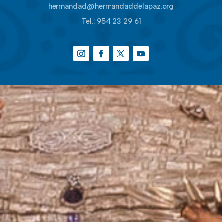
hermandad@hermandaddelapaz.org
Tel.:
954 23 29 61