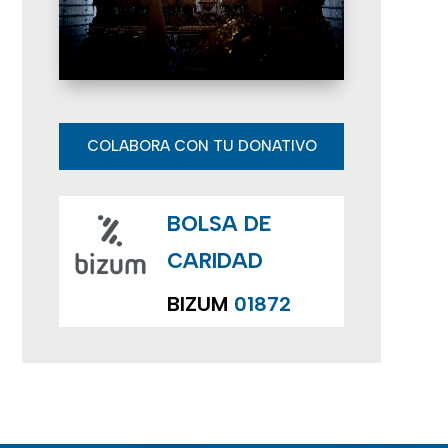
E
v
e
n
COLABORA CON TU DONATIVO
t
BOLSA DE
o
CARIDAD
s
BIZUM
01872