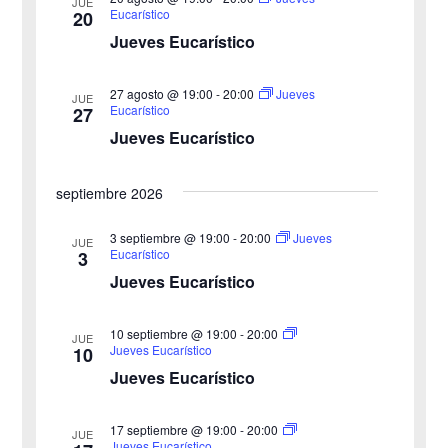
JUE
a
Eucarístico
20
i
c
Jueves Eucarístico
o
c
i
n
27 agosto @ 19:00
-
20:00
i
Jueves
ó
JUE
a
Eucarístico
27
n
Jueves Eucarístico
ó
l
a
d
n
septiembre 2026
f
e
d
e
3 septiembre @ 19:00
-
20:00
Jueves
v
JUE
Eucarístico
3
c
e
i
Jueves Eucarístico
h
b
s
a
10 septiembre @ 19:00
-
20:00
JUE
ú
.
t
Jueves Eucarístico
10
Jueves Eucarístico
s
a
s
q
17 septiembre @ 19:00
-
20:00
JUE
Jueves Eucarístico