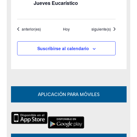
Jueves Eucarístico
d
e
Eventos
Eventos
anterior(es)
Hoy
siguiente(s)
E
v
Suscribirse al calendario
e
n
t
o
APLICACIÓN PARA MÓVILES
s