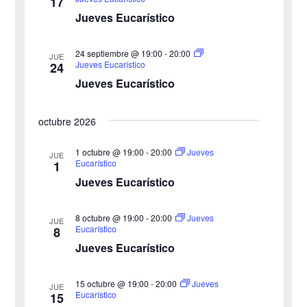
17
d
u
Jueves Eucarístico
e
e
24 septiembre @ 19:00
-
20:00
E
JUE
Jueves Eucarístico
24
d
v
Jueves Eucarístico
a
e
octubre 2026
y
n
v
1 octubre @ 19:00
-
20:00
Jueves
t
JUE
Eucarístico
1
o
i
Jueves Eucarístico
s
8 octubre @ 19:00
-
20:00
Jueves
JUE
Eucarístico
8
t
Jueves Eucarístico
a
15 octubre @ 19:00
-
20:00
Jueves
JUE
s
Eucarístico
15