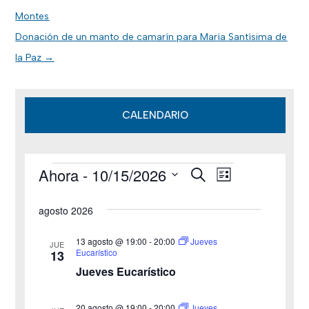
Montes
Donación de un manto de camarín para María Santísima de
la Paz
→
CALENDARIO
Ahora
 - 
10/15/2026
B
Eventos
N
N
L
u
i
S
s
a
a
s
agosto 2026
c
e
t
v
a
v
a
l
r
13 agosto @ 19:00
-
20:00
Jueves
JUE
e
Eucarístico
13
e
e
Jueves Eucarístico
g
c
g
c
a
20 agosto @ 19:00
-
20:00
Jueves