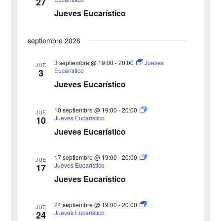
27
n
Jueves Eucarístico
ó
l
a
d
n
septiembre 2026
f
e
d
e
3 septiembre @ 19:00
-
20:00
Jueves
v
JUE
Eucarístico
3
c
e
i
Jueves Eucarístico
h
b
s
a
10 septiembre @ 19:00
-
20:00
JUE
ú
.
t
Jueves Eucarístico
10
Jueves Eucarístico
s
a
s
q
17 septiembre @ 19:00
-
20:00
JUE
Jueves Eucarístico
17
d
u
Jueves Eucarístico
e
e
24 septiembre @ 19:00
-
20:00
E
JUE
Jueves Eucarístico
24
d