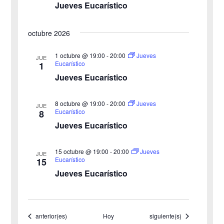
v
Jueves Eucarístico
a
e
octubre 2026
y
n
v
1 octubre @ 19:00
-
20:00
Jueves
t
JUE
Eucarístico
1
o
i
Jueves Eucarístico
s
8 octubre @ 19:00
-
20:00
Jueves
JUE
Eucarístico
8
t
Jueves Eucarístico
a
15 octubre @ 19:00
-
20:00
Jueves
JUE
s
Eucarístico
15
Jueves Eucarístico
d
e
Eventos
Eventos
anterior(es)
Hoy
siguiente(s)
E