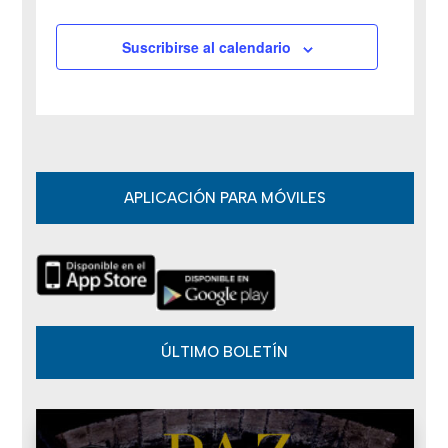
v
Suscribirse al calendario
e
n
t
o
APLICACIÓN PARA MÓVILES
s
ÚLTIMO BOLETÍN