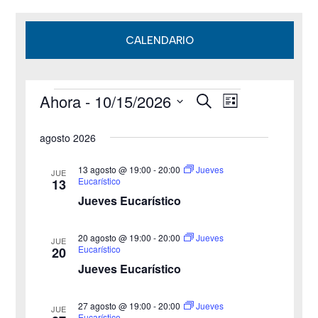
CALENDARIO
Ahora
 - 
10/15/2026
B
Eventos
N
N
L
u
i
S
s
a
a
s
agosto 2026
c
e
t
v
a
v
a
l
r
13 agosto @ 19:00
-
20:00
Jueves
JUE
e
Eucarístico
13
e
e
Jueves Eucarístico
g
c
g
c
a
20 agosto @ 19:00
-
20:00
Jueves
JUE
a
Eucarístico
20
i
c
Jueves Eucarístico
o
c
i
n
27 agosto @ 19:00
-
20:00
i
Jueves
ó
JUE
a
Eucarístico