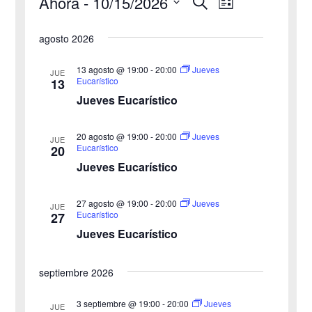
Ahora
 - 
10/15/2026
B
Eventos
N
N
L
u
i
S
s
a
a
s
agosto 2026
c
e
t
v
a
v
a
l
r
13 agosto @ 19:00
-
20:00
Jueves
JUE
e
Eucarístico
13
e
e
Jueves Eucarístico
g
c
g
c
a
20 agosto @ 19:00
-
20:00
Jueves
JUE
a
Eucarístico
20
i
c
Jueves Eucarístico
o
c
i
n
27 agosto @ 19:00
-
20:00
i
Jueves
ó
JUE
a
Eucarístico
27
n
Jueves Eucarístico
ó
l
a
d
n
septiembre 2026
f
e
d
e
3 septiembre @ 19:00
-
20:00
Jueves
v
JUE