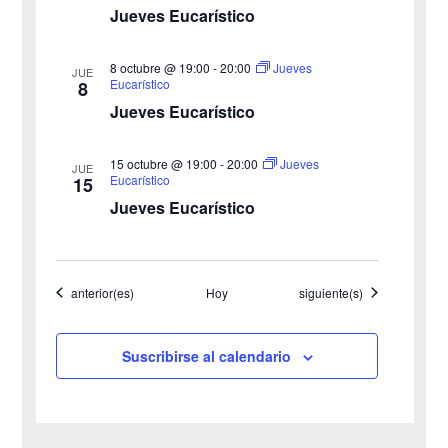
o
i
Jueves Eucarístico
s
8 octubre @ 19:00
-
20:00
Jueves
JUE
Eucarístico
8
t
Jueves Eucarístico
a
15 octubre @ 19:00
-
20:00
Jueves
JUE
s
Eucarístico
15
Jueves Eucarístico
d
e
Eventos
Eventos
anterior(es)
Hoy
siguiente(s)
E
v
Suscribirse al calendario
e
n