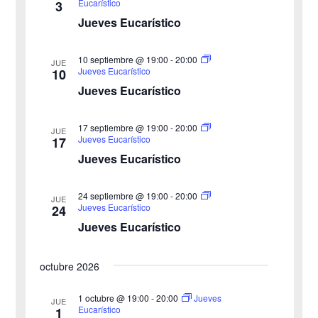
Eucarístico
3
c
e
i
Jueves Eucarístico
h
b
s
a
10 septiembre @ 19:00
-
20:00
JUE
ú
.
t
Jueves Eucarístico
10
Jueves Eucarístico
s
a
s
q
17 septiembre @ 19:00
-
20:00
JUE
Jueves Eucarístico
17
d
u
Jueves Eucarístico
e
e
24 septiembre @ 19:00
-
20:00
E
JUE
Jueves Eucarístico
24
d
v
Jueves Eucarístico
a
e
octubre 2026
y
n
v
1 octubre @ 19:00
-
20:00
Jueves
t
JUE
Eucarístico
1