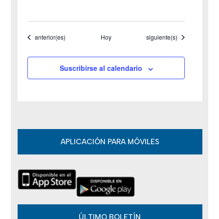
d
e
Eventos
Eventos
anterior(es)
Hoy
siguiente(s)
E
v
Suscribirse al calendario
e
n
t
o
APLICACIÓN PARA MÓVILES
s
ÚLTIMO BOLETÍN