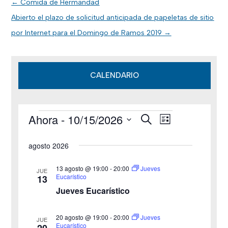
←
Comida de Hermandad
Abierto el plazo de solicitud anticipada de papeletas de sitio
por Internet para el Domingo de Ramos 2019
→
CALENDARIO
Ahora
 - 
10/15/2026
B
Eventos
N
N
L
u
i
S
s
a
a
s
agosto 2026
c
e
t
v
a
v
a
l
r
13 agosto @ 19:00
-
20:00
Jueves
JUE
e
Eucarístico
13
e
e
Jueves Eucarístico
g
c
g
c
a
20 agosto @ 19:00
-
20:00
Jueves
JUE
a
Eucarístico
i