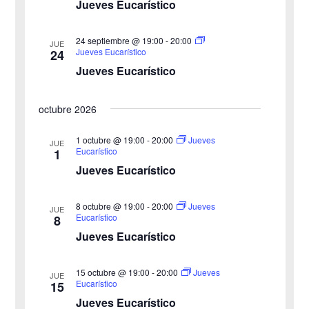
Jueves Eucarístico
e
e
24 septiembre @ 19:00
-
20:00
E
JUE
Jueves Eucarístico
24
d
v
Jueves Eucarístico
a
e
octubre 2026
y
n
v
1 octubre @ 19:00
-
20:00
Jueves
t
JUE
Eucarístico
1
o
i
Jueves Eucarístico
s
8 octubre @ 19:00
-
20:00
Jueves
JUE
Eucarístico
8
t
Jueves Eucarístico
a
15 octubre @ 19:00
-
20:00
Jueves
JUE
s
Eucarístico
15
Jueves Eucarístico