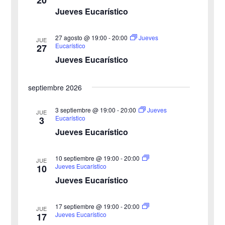
20
c
Jueves Eucarístico
o
c
i
n
27 agosto @ 19:00
-
20:00
i
Jueves
ó
JUE
a
Eucarístico
27
n
Jueves Eucarístico
ó
l
a
d
n
septiembre 2026
f
e
d
e
3 septiembre @ 19:00
-
20:00
Jueves
v
JUE
Eucarístico
3
c
e
i
Jueves Eucarístico
h
b
s
a
10 septiembre @ 19:00
-
20:00
JUE
ú
.
t
Jueves Eucarístico
10
Jueves Eucarístico
s
a
s
q
17 septiembre @ 19:00
-
20:00
JUE
Jueves Eucarístico
17
d
u